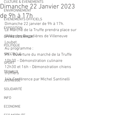
CULTURE & EVENEMENTS
Dimanche 22 Janvier 2023
ENVIRONNEMENT
de 9h à 17h
ÉVÉNEMENTS OFFICIELS
Dimanche 22 janvier de 9h à 17h.
EXPOSITION
Le Marché de la Truffe prendra place sur 
l'Allée des Bugadières de Villeneuve 
OFFRES D'EMPLOI
Loubet.
POLITIQUE
Au programme :
SPECTACLE
9h - Ouverture du marché de la Truffe
10h30 - Démonstration culinaire
SPORT
12h30 et 16h - Démonstration chiens 
TRAVAUX
truffiers
14h Conférence par Michel Santinelli
JEUNESSE
SOLIDARITÉ
INFO
ECONOMIE