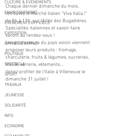
CULTURE & EVENEMENTS
Chaque dernier dimanche du mois, 
ENVIRONNEMENT
retrouvez le Marché Italien "Viva Italia !"  
de 8h à 17h, sur l'Allée des Bugadières.
ÉVÉNEMENTS OFFICIELS
Spécialités italiennes et savoir-faire 
EXPOSITION
seront au rendez-vous !
Les producteurs du pays voisin viennent 
OFFRES D'EMPLOI
proposer leurs produits : fromage, 
POLITIQUE
charcuterie, fruits & légumes, sucreries, 
SPECTACLE
textile, verrerie, vêtements…
Venez profiter de l'Italie à Villeneuve le 
SPORT
dimanche 31 juillet !
TRAVAUX
JEUNESSE
SOLIDARITÉ
INFO
ECONOMIE