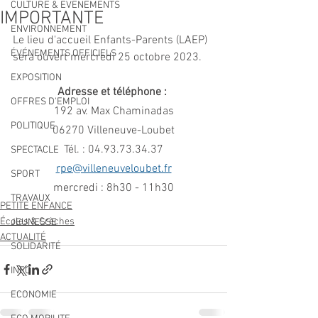
CULTURE & EVENEMENTS
IMPORTANTE
ENVIRONNEMENT
Le lieu d'accueil Enfants-Parents (LAEP) 
ÉVÉNEMENTS OFFICIELS
sera ouvert mercredi 25 octobre 2023. 
EXPOSITION
Adresse et téléphone : 
OFFRES D'EMPLOI
192 av. Max Chaminadas
POLITIQUE
06270 Villeneuve-Loubet
Tél. : 04.93.73.34.37
SPECTACLE
rpe@villeneuveloubet.fr
SPORT
mercredi : 8h30 - 11h30
TRAVAUX
PETITE ENFANCE
Écoles & Crèches
JEUNESSE
ACTUALITÉ
SOLIDARITÉ
INFO
ECONOMIE