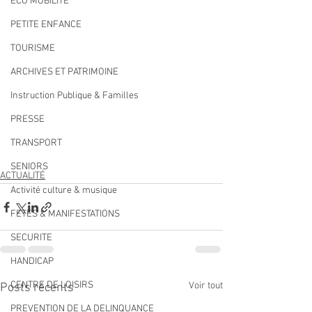
ECO MOBILITE
PETITE ENFANCE
TOURISME
ARCHIVES ET PATRIMOINE
Instruction Publique & Familles
PRESSE
TRANSPORT
SENIORS
ACTUALITÉ
Activité culture & musique
FETES & MANIFESTATIONS
SECURITE
HANDICAP
CENTRE DE LOISIRS
Voir tout
Posts récents
PREVENTION DE LA DELINQUANCE