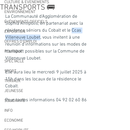
CULTURE & EVENEMENTS
TRANSPORTS 🚌
ENVIRONNEMENT
La Communauté d'Agglomération de 
ÉVÉNEMENTS OFFICIELS
Sophia Antipolis, en partenariat avec la 
résidence séniors du Cobalt et le 
Ccas 
EXPOSITION
Villeneuve Loubet
, vous invitent à une 
OFFRES D'EMPLOI
réunion d'informations sur les modes de 
transport possibles sur la Commune de 
POLITIQUE
Villeneuve Loubet.
SPECTACLE
SPORT
Elle aura lieu le mercredi 9 juillet 2025 à 
15h dans les locaux de la résidence le 
TRAVAUX
Cobalt.
JEUNESSE
Pour toutes informations 04 92 02 60 86
SOLIDARITÉ
INFO
ECONOMIE