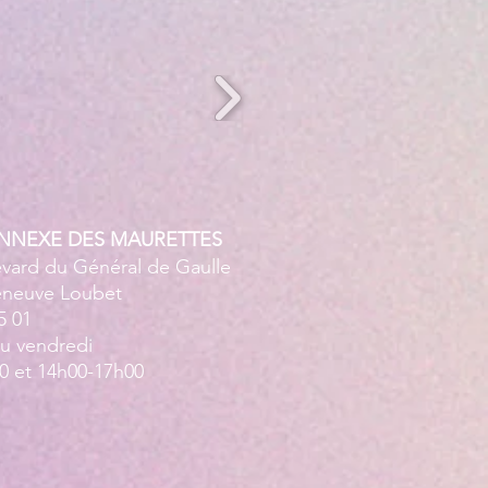
ANNEXE DES MAURETTES
evard du Général de Gaulle
leneuve Loubet
5 01
au vendredi
0 et 14h00-17h00