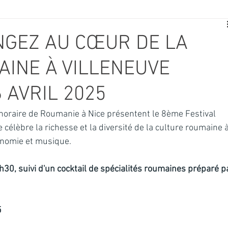
E
SPORT
TRAVAUX
JEUNESSE
SOLIDARITÉ
NGEZ AU CŒUR DE LA
INE À VILLENEUVE
CE
TOURISME
ARCHIVES ET PATRIMOINE
6 AVRIL 2025
TRANSPORT
SENIORS
Activité culture & musique
noraire de Roumanie à Nice présentent le 8ème Festival 
célèbre la richesse et la diversité de la culture roumaine à
onomie et musique.
NDICAP
CENTRE DE LOISIRS
PREVENTION DE LA DELINQU
h30, suivi d'un cocktail de spécialités roumaines préparé p
Science
5