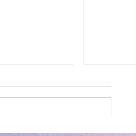
ettes estivales Envibus
LAEP : fermeture e
tuites
estivale !