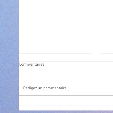
Commentaires
Rédigez un commentaire...
Cet été, la musique s’invite à
Nav
gra
Villeneuve Loubet ! ☀️🎤