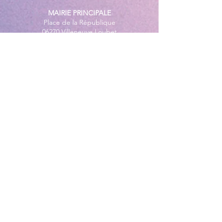
MAIRIE PRINCIPALE
Place de la République
06270 Villeneuve Loubet
Email :
cab@villeneuveloubet.fr
Tél
:
04 92 02 60 00
ACCUEIL
Lundi 8h-12h | 13h30-17h
Mardi 8h-17h
Mercredi 8h-12h | 14h -17h
Jeudi 8h-12h | 13h30-18h
Vendredi 8h-16h
Samedi 9h30-12h30
MAIRIE ANNEXE - BORD DE MER
149 Avenue Jacques Yves Cousteau
06270 Villeneuve-Loubet
Lundi
8h30-12h | 13h30-18h
Du Mardi au Vendredi
8h30-12h | 13h30-17h
Tél
:
04 92 02 99 78