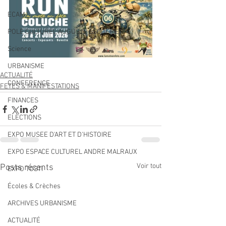
ECAM
POLE CULTUREL AUGUSTE ESCOFFIER
Science
URBANISME
ACTUALITÉ
CONFERENCE
FETES & MANIFESTATIONS
FINANCES
ELECTIONS
EXPO MUSEE D'ART ET D'HISTOIRE
EXPO ESPACE CULTUREL ANDRE MALRAUX
Voir tout
Posts récents
EXPO TOSTI
Écoles & Crèches
ARCHIVES URBANISME
ACTUALITÉ