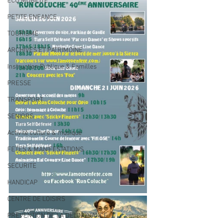
ECO MOBILITE
PETITE ENFANCE
TOURISME
ARCHIVES ET PATRIMOINE
Instruction Publique & Familles
PRESSE
TRANSPORT
SENIORS
Activité culture & musique
FETES & MANIFESTATIONS
SECURITE
HANDICAP
CENTRE DE LOISIRS
PREVENTION DE LA DELINQUANCE