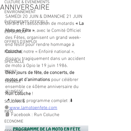
CULTURE & EVENEMENTS
ANNIVERSAIRE
ENVIRONNEMENT
SAMEDI 20 JUIN & DIMANCHE 21 JUIN 
ÉVÉNEMENTS OFFICIELS
Gérard et l’association de motards 
« La 
Moto en Fête »
, avec le Comité Officiel 
EXPOSITION
des Fêtes, organisent un grand week-
OFFRES D'EMPLOI
end festif pour rendre hommage à 
Coluche
, notre « Enfoiré national », 
POLITIQUE
disparu tragiquement dans un accident 
SPECTACLE
de moto à Opio le 19 juin 1986.
SPORT
Deux jours de fête, de concerts, de 
motos et d’animations
 pour célébrer 
TRAVAUX
ensemble ce 40ème anniversaire du 
JEUNESSE
Run Coluche
 !
📍 Infos & programme complet :⬇️
SOLIDARITÉ
🌐 
www.lamotoenfete.com
INFO
📘 Facebook : Run Coluche
ECONOMIE