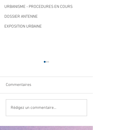
URBANISME - PROCEDURES EN COURS
DOSSIER ANTENNE
EXPOSITION URBAINE
Commentaires
Cet été, la musique s’invite
Navettes estival
Rédigez un commentaire...
gratuites
à Villeneuve Loubet ! ☀️🎤