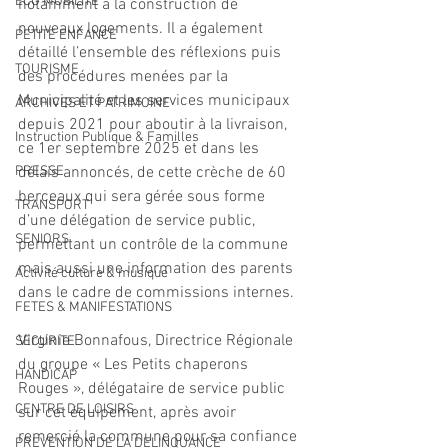
ECO MOBILITE
notamment à la construction de 
nouveaux logements. Il a également 
PETITE ENFANCE
détaillé l’ensemble des réflexions puis 
TOURISME
des procédures menées par la 
Municipalité et les services municipaux 
ARCHIVES ET PATRIMOINE
depuis 2021 pour aboutir à la livraison, 
Instruction Publique & Familles
ce 1er septembre 2025 et dans les 
PRESSE
délais annoncés, de cette crèche de 60 
berceaux qui sera gérée sous forme 
TRANSPORT
d’une délégation de service public, 
SENIORS
permettant un contrôle de la commune 
mais aussi une information des parents 
Activité culture & musique
dans le cadre de commissions internes. 
FETES & MANIFESTATIONS
Virginie Bonnafous, Directrice Régionale 
SECURITE
du groupe « Les Petits chaperons 
HANDICAP
Rouges », délégataire de service public 
CENTRE DE LOISIRS
sur cet équipement, après avoir 
remercié la commune pour sa confiance 
PREVENTION DE LA DELINQUANCE