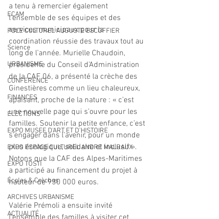
a tenu à remercier également 
ECAM
l’ensemble de ses équipes et des 
services municipaux pour la 
POLE CULTUREL AUGUSTE ESCOFFIER
coordination réussie des travaux tout au 
Science
long de l’année. Murielle Chaudoin, 
URBANISME
présidente du Conseil d’Administration 
de la CAF 06, a présenté la crèche des 
CONFERENCE
Ginestières comme un lieu chaleureux, 
FINANCES
apaisant, proche de la nature : « c’est 
une nouvelle page qui s’ouvre pour les 
ELECTIONS
familles. Soutenir la petite enfance, c’est 
EXPO MUSEE D'ART ET D'HISTOIRE
s’engager dans l’avenir, pour un monde 
plus écologique, solidaire et inclusif ». 
EXPO ESPACE CULTUREL ANDRE MALRAUX
Notons que la CAF des Alpes-Maritimes 
EXPO TOSTI
a participé au financement du projet à 
Écoles & Crèches
hauteur de 930 000 euros.
ARCHIVES URBANISME
Valérie Prémoli a ensuite invité 
ACTUALITÉ
l’ensemble des familles à visiter cet 