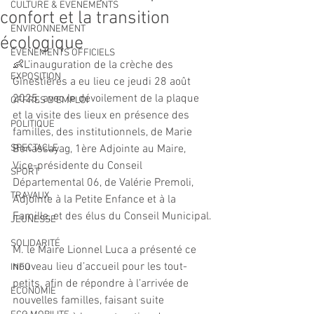
CULTURE & EVENEMENTS
confort et la transition
ENVIRONNEMENT
écologique
ÉVÉNEMENTS OFFICIELS
👶L’inauguration de la crèche des 
EXPOSITION
Ginestières a eu lieu ce jeudi 28 août 
2025, avec le dévoilement de la plaque 
OFFRES D'EMPLOI
et la visite des lieux en présence des 
POLITIQUE
familles, des institutionnels, de Marie 
SPECTACLE
Benassayag, 1ère Adjointe au Maire, 
Vice-présidente du Conseil 
SPORT
Départemental 06, de Valérie Premoli, 
TRAVAUX
Adjointe à la Petite Enfance et à la 
Famille, et des élus du Conseil Municipal.
JEUNESSE
SOLIDARITÉ
M. le Maire Lionnel Luca a présenté ce 
nouveau lieu d’accueil pour les tout-
INFO
petits, afin de répondre à l’arrivée de 
ECONOMIE
nouvelles familles, faisant suite 