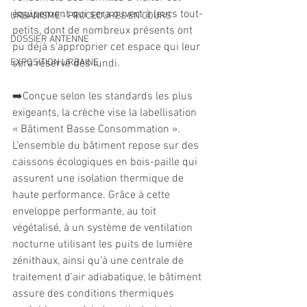
équipement qui sera ouvert à leurs tout-
URBANISME - PROCEDURES EN COURS
petits, dont de nombreux présents ont 
DOSSIER ANTENNE
pu déjà s’approprier cet espace qui leur 
EXPOSITION URBAINE
sera réservé dès lundi.
➡️Conçue selon les standards les plus 
exigeants, la crèche vise la labellisation 
« Bâtiment Basse Consommation ». 
L’ensemble du bâtiment repose sur des 
caissons écologiques en bois-paille qui 
assurent une isolation thermique de 
haute performance. Grâce à cette 
enveloppe performante, au toit 
végétalisé, à un système de ventilation 
nocturne utilisant les puits de lumière 
zénithaux, ainsi qu’à une centrale de 
traitement d’air adiabatique, le bâtiment 
assure des conditions thermiques 