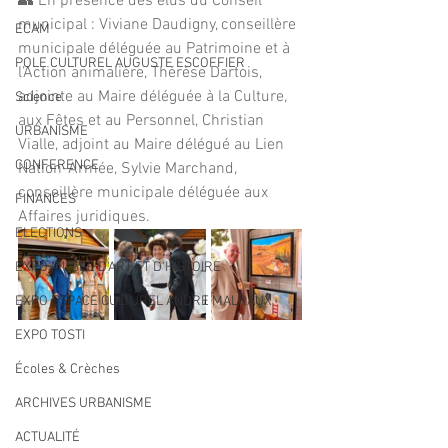
👥 En présence des élus du Conseil 
municipal : Viviane Daudigny, conseillère 
ECAM
municipale déléguée au Patrimoine et à 
POLE CULTUREL AUGUSTE ESCOFFIER
l’Action animalière, Thérèse Dartois, 
adjointe au Maire déléguée à la Culture, 
Science
aux Fêtes et au Personnel, Christian 
URBANISME
Vialle, adjoint au Maire délégué au Lien 
CONFERENCE
Nation-Armée, Sylvie Marchand, 
conseillère municipale déléguée aux 
FINANCES
Affaires juridiques.
ELECTIONS
EXPO MUSEE D'ART ET D'HISTOIRE
EXPO ESPACE CULTUREL ANDRE MALRAUX
EXPO TOSTI
Écoles & Crèches
ARCHIVES URBANISME
ACTUALITÉ