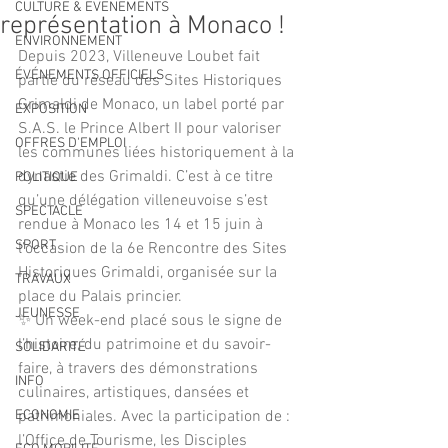
CULTURE & EVENEMENTS
représentation à Monaco !
ENVIRONNEMENT
Depuis 2023, Villeneuve Loubet fait 
ÉVÉNEMENTS OFFICIELS
partie du réseau des Sites Historiques 
Grimaldi de Monaco, un label porté par 
EXPOSITION
S.A.S. le Prince Albert II pour valoriser 
OFFRES D'EMPLOI
les communes liées historiquement à la 
dynastie des Grimaldi. C’est à ce titre 
POLITIQUE
qu’une délégation villeneuvoise s’est 
SPECTACLE
rendue à Monaco les 14 et 15 juin à 
SPORT
l’occasion de la 6e Rencontre des Sites 
Historiques Grimaldi, organisée sur la 
TRAVAUX
place du Palais princier. 
JEUNESSE
✨ Un week-end placé sous le signe de 
l’histoire, du patrimoine et du savoir-
SOLIDARITÉ
faire, à travers des démonstrations 
INFO
culinaires, artistiques, dansées et 
ECONOMIE
patrimoniales. Avec la participation de : 
l’Office de Tourisme, les Disciples 