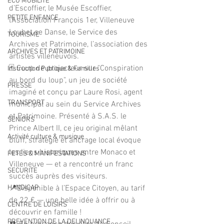
ECO MOBILITE
d’Escoffier, le Musée Escoffier, 
PETITE ENFANCE
l’Association François 1er, Villeneuve 
Loubet se Danse, le Service des 
TOURISME
Archives et Patrimoine, l’association des 
ARCHIVES ET PATRIMOINE
artistes villeneuvois. 
🃏 Coup de projecteur sur "Conspiration 
Instruction Publique & Familles
au bord du loup", un jeu de société 
PRESSE
imaginé et conçu par Laure Rosi, agent 
TRANSPORT
municipal au sein du Service Archives 
et Patrimoine. Présenté à S.A.S. le 
SENIORS
Prince Albert II, ce jeu original mêlant 
Activité culture & musique
bluff, stratégie et ancrage local évoque 
les liens historiques entre Monaco et 
FETES & MANIFESTATIONS
Villeneuve — et a rencontré un franc 
SECURITE
succès auprès des visiteurs. 
HANDICAP
📍Disponible à l’Espace Citoyen, au tarif 
de 22 € — une belle idée à offrir ou à 
CENTRE DE LOISIRS
découvrir en famille ! 
PREVENTION DE LA DELINQUANCE