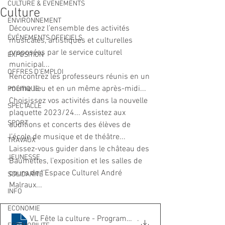
CULTURE & EVENEMENTS
Culture
ENVIRONNEMENT
Découvrez l’ensemble des activités 
ÉVÉNEMENTS OFFICIELS
musicales, artistiques et culturelles 
proposées par le service culturel 
EXPOSITION
municipal...
OFFRES D'EMPLOI
Rencontrez les professeurs réunis en un 
même lieu et en un même après-midi...
POLITIQUE
Choisissez vos activités dans la nouvelle 
SPECTACLE
plaquette 2023/24... Assistez aux 
SPORT
auditions et concerts des élèves de 
l’école de musique et de théâtre...
TRAVAUX
Laissez-vous guider dans le château des 
JEUNESSE
Baumettes, l’exposition et les salles de 
cours de l’Espace Culturel André 
SOLIDARITÉ
Malraux...
INFO
ECONOMIE
VL Fête la culture - Programmation 2023
.