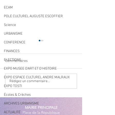
ECAM
POLE CULTUREL AUGUSTE ESCOFFIER
Science
URBANISME
CONFERENCE
FINANCES
ELECTIONS
Commentaires
EXPO MUSEE D'ART ET D'HISTOIRE
EXPO ESPACE CULTUREL ANDRE MALRAUX
Qualité des eaux de
Cet été, la musiqu
Rédigez un commentaire...
EXPO TOSTI
baignade : des résultats
à Villeneuve Loub
conformes sur l’ensemble
Écoles & Crèches
des plages
ARCHIVES URBANISME
MAIRIE PRINCIPALE
ACTUALITÉ
Place de la République