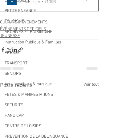
ECO MOBILITE
Télécharger • 910KB
PETITE ENFANCE
TOURISME
CULTURE & EVENEMENTS
ÉVÉNEMENTS OFFICIELS
ARCHIVES ET PATRIMOINE
JEUNESSE
Instruction Publique & Familles
PRESSE
TRANSPORT
SENIORS
Activité culture & musique
Voir tout
Posts récents
FETES & MANIFESTATIONS
SECURITE
HANDICAP
CENTRE DE LOISIRS
PREVENTION DE LA DELINQUANCE