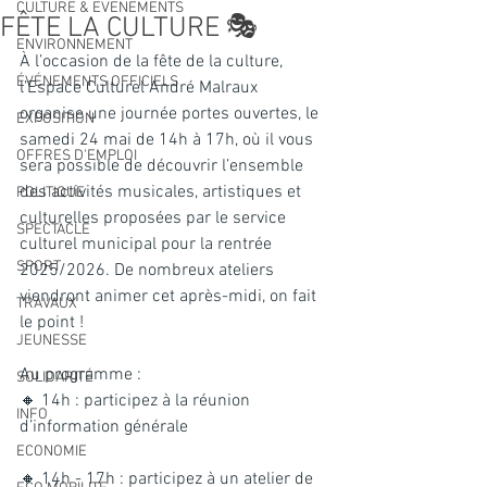
CULTURE & EVENEMENTS
FÊTE LA CULTURE 🎭
ENVIRONNEMENT
À l’occasion de la fête de la culture, 
ÉVÉNEMENTS OFFICIELS
l’Espace Culturel André Malraux 
organise une journée portes ouvertes, le 
EXPOSITION
samedi 24 mai de 14h à 17h, où il vous 
OFFRES D'EMPLOI
sera possible de découvrir l’ensemble 
des activités musicales, artistiques et 
POLITIQUE
culturelles proposées par le service 
SPECTACLE
culturel municipal pour la rentrée 
SPORT
2025/2026. De nombreux ateliers 
viendront animer cet après-midi, on fait 
TRAVAUX
le point !
JEUNESSE
Au programme :
SOLIDARITÉ
🔸 14h : participez à la réunion 
INFO
d’information générale
ECONOMIE
🔸 14h - 17h : participez à un atelier de 