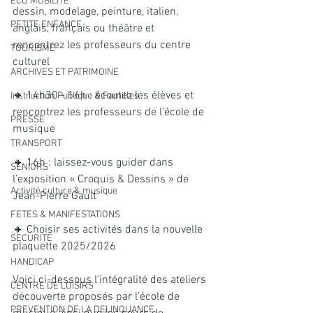
ECO MOBILITE
dessin, modelage, peinture, italien, 
PETITE ENFANCE
anglais, français ou théâtre et 
rencontrez les professeurs du centre 
TOURISME
culturel
ARCHIVES ET PATRIMOINE
🔸 14h30 - 16h : écoutez les élèves et 
Instruction Publique & Familles
rencontrez les professeurs de l’école de 
PRESSE
musique
TRANSPORT
🔸 16h : laissez-vous guider dans 
SENIORS
l’exposition « Croquis & Dessins » de 
Activité culture & musique
Jean-Pierre Gault
FETES & MANIFESTATIONS
🔸 Choisir ses activités dans la nouvelle 
SECURITE
plaquette 2025/2026
HANDICAP
Voici ci-dessous l'intégralité des ateliers 
CENTRE DE LOISIRS
découverte proposés par l’école de 
PREVENTION DE LA DELINQUANCE