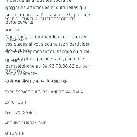
musique ainsi que les cours de 
pratiques artistiques et culturelles qui 
ECAM
seront donnés à l'occasion de la journée 
POLE CULTUREL AUGUSTE ESCOFFIER
porte ouverte.
Science
Nous vous recommandons de réserver 
URBANISME
vos places si vous souhaitez y participer 
CONFERENCE
en vous rapprochant du service culturel 
: accueil physique au stand, joignable 
FINANCES
par téléphone au 04.93.73.08.82 ou par 
ELECTIONS
e-mail 
service-
culturel@villeneuveloubet.fr
EXPO MUSEE D'ART ET D'HISTOIRE
EXPO ESPACE CULTUREL ANDRE MALRAUX
EXPO TOSTI
Écoles & Crèches
ARCHIVES URBANISME
ACTUALITÉ