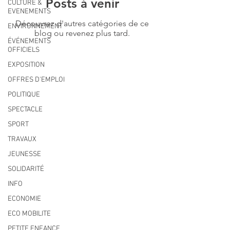
Posts à venir
CULTURE &
EVENEMENTS
Découvrez d'autres catégories de ce
ENVIRONNEMENT
blog ou revenez plus tard.
ÉVÉNEMENTS
OFFICIELS
EXPOSITION
MAIRIE PRINCIPALE
OFFRES D'EMPLOI
Place de la République
POLITIQUE
06270 Villeneuve Loubet
Email :
cab@villeneuveloubet.fr
SPECTACLE
Tél
:
04 92 02 60 00
SPORT
ACCUEIL
TRAVAUX
Lundi 8h-12h | 13h30-17h
JEUNESSE
Mardi 8h-17h
Mercredi 8h-12h | 14h -17h
SOLIDARITÉ
Jeudi 8h-12h | 13h30-18h
INFO
Vendredi 8h-16h
Samedi 9h30-12h30
ECONOMIE
MAIRIE ANNEXE - BORD DE MER
ECO MOBILITE
149 Avenue Jacques Yves Cousteau
PETITE ENFANCE