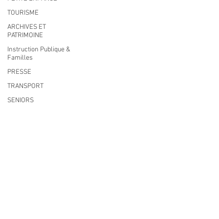
06270 Villeneuve-Loubet
TOURISME
Lundi
8h30-12h | 13h30-18h
ARCHIVES ET
Du Mardi au Vendredi
PATRIMOINE
8h30-12h | 13h30-17h
Instruction Publique &
Tél
:
04 92 02 99 78
Familles
MAIRIE ANNEXE DES MAURETTES
PRESSE
201, Boulevard du Général de
TRANSPORT
Gaulle
06270 Villeneuve Loubet
SENIORS
04 92 02 65 01
Activité culture &
Du lundi au vendredi
musique
9h00-12h00 et 14h00-17h00
FETES &
MANIFESTATIONS
SECURITE
HANDICAP
CENTRE DE LOISIRS
PREVENTION DE LA
DELINQUANCE