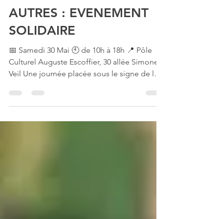
15 mai
LES UNS AVEC LES
AUTRES : EVENEMENT
SOLIDAIRE
📅 Samedi 30 Mai 🕙 de 10h à 18h 📍 Pôle
Culturel Auguste Escoffier, 30 allée Simone
Veil Une journée placée sous le signe de la
solidarité, l’inclusion et l’accessibilité. Venez
nombreux participer à cet événement riche
en rencontres, informations et solutions,
démonstrations sportives, tables rondes sur
le handicap… et bien plus encore ! Un
moment pour célébrer la diversité et
construire ensemble une société plus juste
et solidaire. Découvrez le programme
complet : ℹ️ Entré