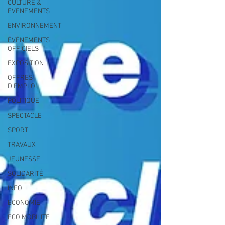
CULTURE &
EVENEMENTS
ENVIRONNEMENT
ÉVÉNEMENTS
OFFICIELS
EXPOSITION
OFFRES
D'EMPLOI
POLITIQUE
SPECTACLE
SPORT
TRAVAUX
JEUNESSE
SOLIDARITÉ
INFO
ECONOMIE
ECO MOBILITE