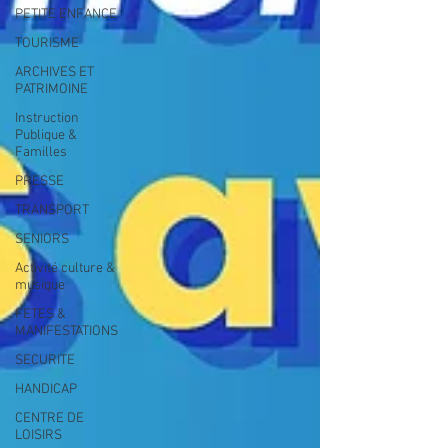
PETITE ENFANCE
TOURISME
ARCHIVES ET
PATRIMOINE
Instruction
Publique &
Familles
PRESSE
TRANSPORT
SENIORS
Activité culture &
musique
FETES &
MANIFESTATIONS
SECURITE
HANDICAP
CENTRE DE
LOISIRS