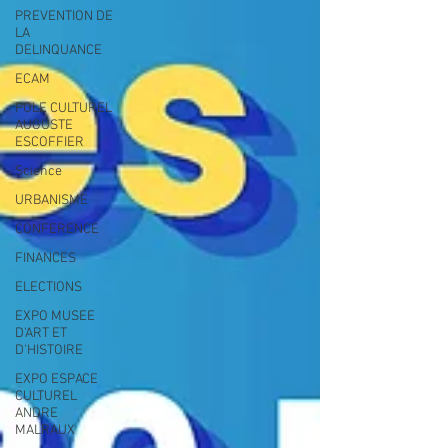
PREVENTION DE
LA
DELINQUANCE
ECAM
POLE CULTUREL
AUGUSTE
ESCOFFIER
Science
URBANISME
CONFERENCE
FINANCES
ELECTIONS
EXPO MUSEE
D'ART ET
D'HISTOIRE
EXPO ESPACE
CULTUREL
ANDRE
MALRAUX