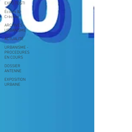
EXPO TOSTI
Écoles &
Crèches
ARCHIVES
URBANISME
ACTUALITÉ
URBANISME -
PROCEDURES
EN COURS
DOSSIER
ANTENNE
EXPOSITION
URBAINE