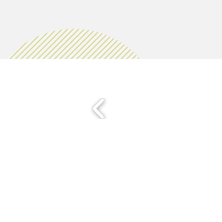
MAIRIE PRINCIPALE
Place de la République
06270 Villeneuve Loubet
Email :
cab@villeneuveloubet.fr
Tél
: 04 92 02 60 00