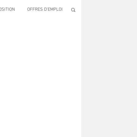
OSITION
OFFRES D'EMPLOI
ECONOMIE
Publique & Familles
ONS
SECURITE
LTUREL AUGUSTE ESCOFFIER