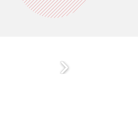
ANNEXE DES MAURETTES
evard du Général de Gaulle
leneuve Loubet
5 01
au vendredi