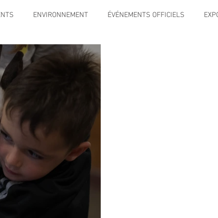
ENTS
ENVIRONNEMENT
ÉVÉNEMENTS OFFICIELS
EXP
SPORT
TRAVAUX
JEUNESSE
SOLIDARITÉ
INFO
CE
TOURISME
ARCHIVES ET PATRIMOINE
Instruction 
ENIORS
Activité culture & musique
FETES & MANIFESTATI
RS
PREVENTION DE LA DELINQUANCE
ECAM
POLE CU