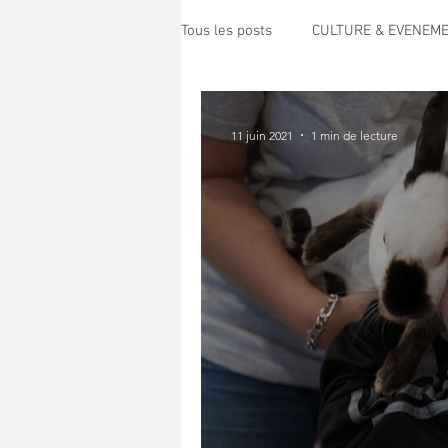
Tous les posts
CULTURE & EVENEM
POLITIQUE
SPECTACLE
11 juin 2021
1 min de lecture
ECO MOBILITE
PETITE ENFAN
PRESSE
TRANSPORT
S
HANDICAP
CENTRE DE LOISI
Science