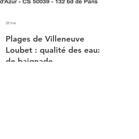
28 mai
Plages de Villeneuve
Loubet : qualité des eaux
de baignade
Toutes les plages de Villeneuve Loubet
bénéficient d’une excellente qualité des
eaux de baignade.🏖️ L’Agence Régionale de
Santé débutera ses prélèvements officiels à
partir du 1er juin. Un premier prélèvement