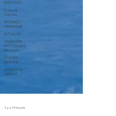
EXPO TOSTI
Écoles &
Crèches
ARCHIVES
URBANISME
ACTUALITÉ
URBANISME -
PROCEDURES
EN COURS
DOSSIER
ANTENNE
EXPOSITION
URBAINE