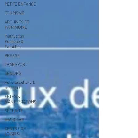
PETITE ENFANCE
TOURISME
ARCHIVES ET
PATRIMOINE
Instruction
Publique &
Familles
PRESSE
TRANSPORT
SENIORS
Activité culture &
musique
FETES &
MANIFESTATIONS
SECURITE
HANDICAP
CENTRE DE
LOISIRS