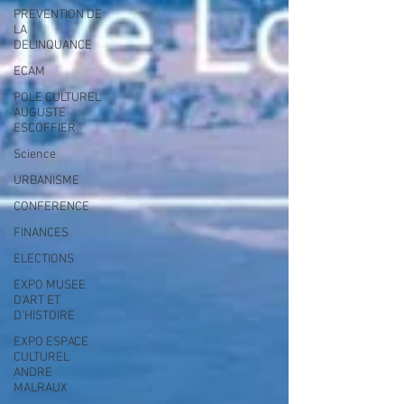
PREVENTION DE
LA
DELINQUANCE
ECAM
POLE CULTUREL
AUGUSTE
ESCOFFIER
Science
URBANISME
CONFERENCE
FINANCES
ELECTIONS
EXPO MUSEE
D'ART ET
D'HISTOIRE
EXPO ESPACE
CULTUREL
ANDRE
MALRAUX