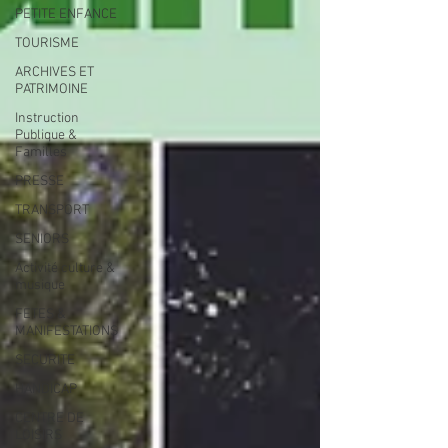
PETITE ENFANCE
TOURISME
ARCHIVES ET
PATRIMOINE
Instruction
Publique &
Familles
PRESSE
TRANSPORT
SENIORS
Activité culture &
musique
FETES &
MANIFESTATIONS
SECURITE
HANDICAP
CENTRE DE
LOISIRS