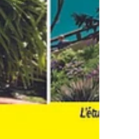
EXPO TOSTI
Écoles &
Crèches
ARCHIVES
URBANISME
ACTUALITÉ
URBANISME -
PROCEDURES
EN COURS
DOSSIER
ANTENNE
EXPOSITION
URBAINE