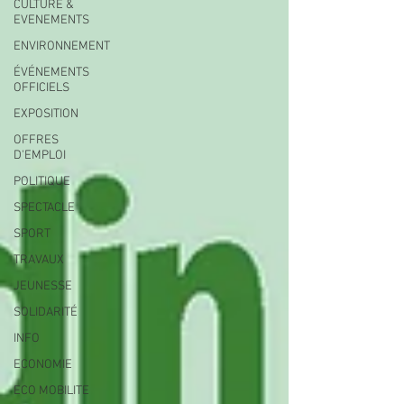
CULTURE &
EVENEMENTS
ENVIRONNEMENT
ÉVÉNEMENTS
OFFICIELS
EXPOSITION
OFFRES
D'EMPLOI
POLITIQUE
SPECTACLE
SPORT
TRAVAUX
JEUNESSE
SOLIDARITÉ
INFO
ECONOMIE
ECO MOBILITE