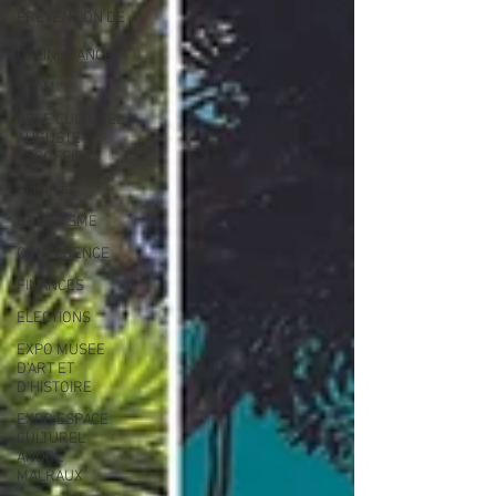
PREVENTION DE
LA
DELINQUANCE
ECAM
POLE CULTUREL
AUGUSTE
ESCOFFIER
Science
URBANISME
CONFERENCE
FINANCES
ELECTIONS
EXPO MUSEE
D'ART ET
D'HISTOIRE
EXPO ESPACE
CULTUREL
ANDRE
MALRAUX