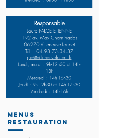
mercredi : 8h30 - 11h30
Responsable
Laura FALCE ETIENNE
19
2 av. Max Chaminadas
06270 Villeneuve-Loubet
Tél. :
04.93.73.34.37
rpe@villeneuveloubet.fr
Lundi, mardi : 9h-12h30 et 14h-
18h
Mercredi : 14h-16h30
Jeudi : 9h-12h30 et 14h-17h30
Vendredi : 14h-16h
MENUS
RESTAURATION