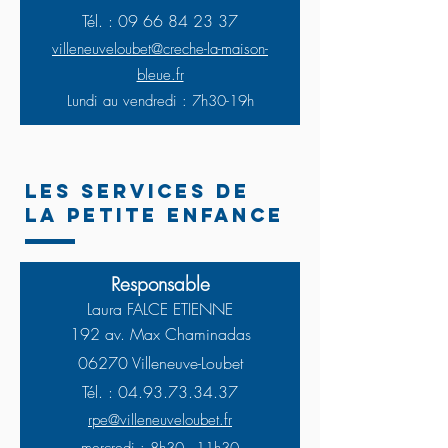
Tél. :
09 66 84 23 37
villeneuveloubet@creche-la-maison-
bleue.fr
Lundi au vendredi : 7h30-19h
LES SERVICES DE
LA PETITE ENFANCE
Responsable
Laura FALCE ETIENNE
19
2 av. Max Chaminadas
06270 Villeneuve-Loubet
Tél. :
04.93.73.34.37
rpe@villeneuveloubet.fr