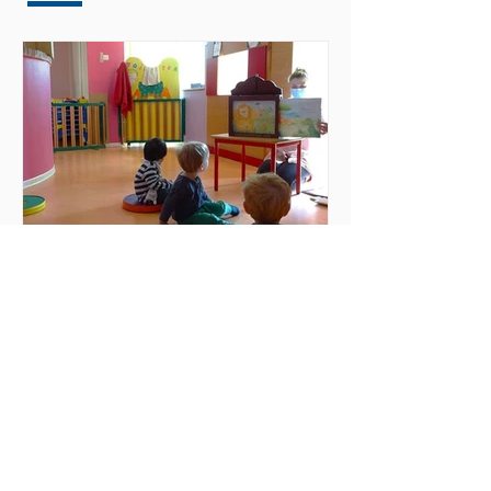
LAEP : fermeture en
période estivale !
Le Lieu d'Accueil Parents-Enfants (LAEP)
sera fermé en raison de la période
estivale, soit du lundi 3 août au mardi
25 août 2026 inclus. Numéro de