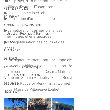
ECO MOBILITE
💼 Le projet, d’un montant total de 12 
millions d’euros HT, comprend : 
PETITE ENFANCE
▶L’extension de la crèche. 
TOURISME
▶La création d’une cuisine de 
production. 
ARCHIVES ET PATRIMOINE
▶L’amélioration des performances 
Instruction Publique & Familles
thermiques et énergétiques. 
PRESSE
▶La végétalisation des cours et des 
accès. 
TRANSPORT
SENIORS
Cette signature, marquant une étape clé 
pour cet ambitieux projet, s’est déroulée 
Activité culture & musique
en présence de Joseph Cesaro, Maire de 
FETES & MANIFESTATIONS
Valbonne Sophia Antipolis, Michel Rossi, 
Maire de Roquefort-les-Pins, et Lionnel 
SECURITE
Luca, Maire de Villeneuve Loubet.
HANDICAP
CENTRE DE LOISIRS
PREVENTION DE LA DELINQUANCE