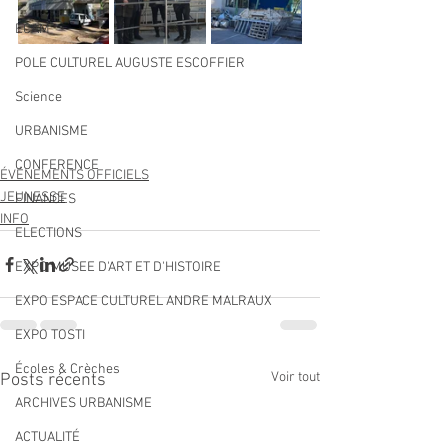
ECAM
POLE CULTUREL AUGUSTE ESCOFFIER
Science
URBANISME
CONFERENCE
ÉVÉNEMENTS OFFICIELS
JEUNESSE
FINANCES
INFO
ELECTIONS
EXPO MUSEE D'ART ET D'HISTOIRE
EXPO ESPACE CULTUREL ANDRE MALRAUX
EXPO TOSTI
Écoles & Crèches
Voir tout
Posts récents
ARCHIVES URBANISME
ACTUALITÉ