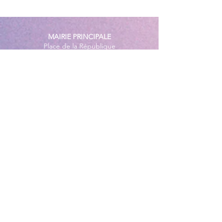
conformes sur l’ensemble
des plages
MAIRIE PRINCIPALE
Place de la République
06270 Villeneuve Loubet
Email :
cab@villeneuveloubet.fr
Tél
:
04 92 02 60 00
ACCUEIL
Lundi 8h-12h | 13h30-17h
Mardi 8h-17h
Mercredi 8h-12h | 14h -17h
Jeudi 8h-12h | 13h30-18h
Vendredi 8h-16h
Samedi 9h30-12h30
MAIRIE ANNEXE - BORD DE MER
149 Avenue Jacques Yves Cousteau
06270 Villeneuve-Loubet
Lundi
8h30-12h | 13h30-18h
Du Mardi au Vendredi