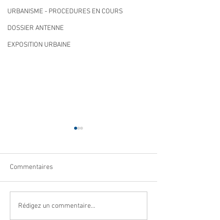
URBANISME - PROCEDURES EN COURS
DOSSIER ANTENNE
EXPOSITION URBAINE
Commentaires
Qualité des eaux de
Cet été, la musiqu
Rédigez un commentaire...
baignade : des résultats
à Villeneuve Loub