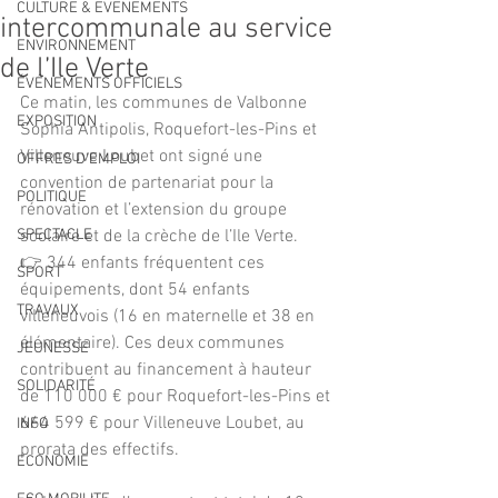
CULTURE & EVENEMENTS
intercommunale au service
ENVIRONNEMENT
de l’Ile Verte
ÉVÉNEMENTS OFFICIELS
Ce matin, les communes de Valbonne 
EXPOSITION
Sophia Antipolis, Roquefort-les-Pins et 
Villeneuve Loubet ont signé une 
OFFRES D'EMPLOI
convention de partenariat pour la 
POLITIQUE
rénovation et l’extension du groupe 
SPECTACLE
scolaire et de la crèche de l’Ile Verte. 
👉 344 enfants fréquentent ces 
SPORT
équipements, dont 54 enfants 
TRAVAUX
villeneuvois (16 en maternelle et 38 en 
élémentaire). Ces deux communes 
JEUNESSE
contribuent au financement à hauteur 
SOLIDARITÉ
de 110 000 € pour Roquefort-les-Pins et 
664 599 € pour Villeneuve Loubet, au 
INFO
prorata des effectifs. 
ECONOMIE