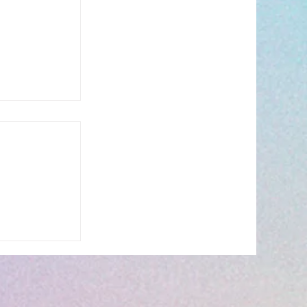
s’invite à
 ☀️🎤