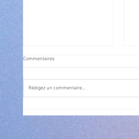
Commentaires
Rédigez un commentaire...
Exposition Magre "Inattendu"
Qua
des
l’