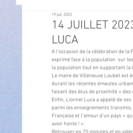
19 juil. 2023
OFFRES D'EMPLOI
POLITIQUE
SPECTACL
14 JUILLET 202
LUCA
ECONOMIE
ECO MOBILITE
PETITE ENFAN
A l’occasion de la célébration de la F
exprimé face à la population  sur le
Instruction Publique & Familles
PRESSE
la population tout en supportant la 
Le maire de Villeneuve Loubet est é
durant les récentes émeutes urbaine
FETES & MANIFESTATIONS
SECURITE
HA
faisant des élus de proximité « des 
Enfin, Lionnel Luca a appelé de ses 
parmi les enseignements transmis, 
ECAM
POLE CULTUREL AUGUSTE ESCOFFIER
Française et l’amour d’un pays « qu
avoir honte ! ».
Retrouvez en 20 minutes et en vidéo