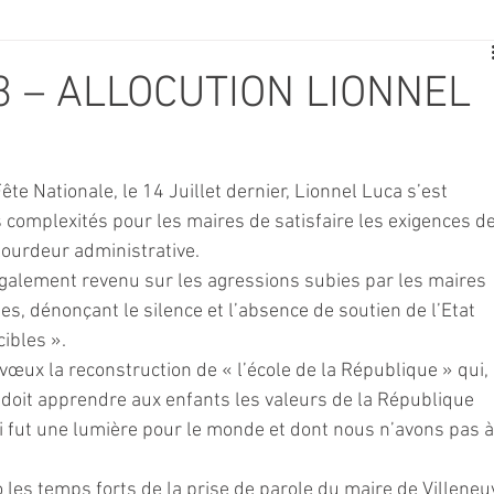
E
SPORT
TRAVAUX
JEUNESSE
SOLIDARITÉ
3 – ALLOCUTION LIONNEL
CE
TOURISME
ARCHIVES ET PATRIMOINE
ête Nationale, le 14 Juillet dernier, Lionnel Luca s’est 
s complexités pour les maires de satisfaire les exigences de
TRANSPORT
SENIORS
Activité culture & musique
lourdeur administrative.
galement revenu sur les agressions subies par les maires 
s, dénonçant le silence et l’absence de soutien de l’Etat 
NDICAP
CENTRE DE LOISIRS
PREVENTION DE LA DELINQU
cibles ».
vœux la reconstruction de « l’école de la République » qui, 
doit apprendre aux enfants les valeurs de la République 
Science
i fut une lumière pour le monde et dont nous n’avons pas à
 les temps forts de la prise de parole du maire de Villeneu