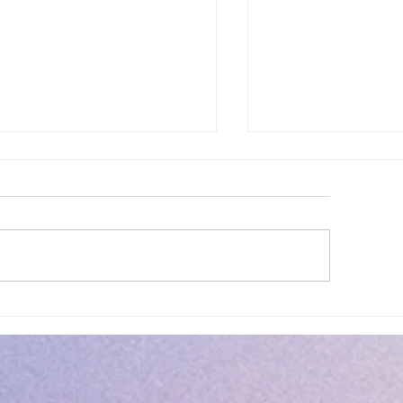
lité des eaux de baignade :
Cet été, la musique 
 résultats conformes sur
Villeneuve Loubet !
ensemble des plages