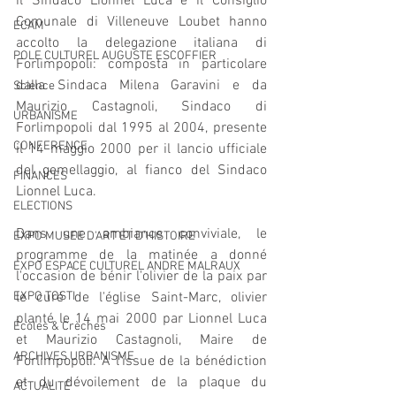
il Sindaco Lionnel Luca e il Consiglio 
Comunale di Villeneuve Loubet hanno 
ECAM
accolto la delegazione italiana di 
POLE CULTUREL AUGUSTE ESCOFFIER
Forlimpopoli: composta in particolare 
dalla Sindaca Milena Garavini e da 
Science
Maurizio Castagnoli, Sindaco di 
URBANISME
Forlimpopoli dal 1995 al 2004, presente 
CONFERENCE
il 14 maggio 2000 per il lancio ufficiale 
del gemellaggio, al fianco del Sindaco 
FINANCES
Lionnel Luca.
ELECTIONS
Dans une ambiance conviviale, le 
EXPO MUSEE D'ART ET D'HISTOIRE
programme de la matinée a donné 
EXPO ESPACE CULTUREL ANDRE MALRAUX
l'occasion de bénir l'olivier de la paix par 
EXPO TOSTI
le curé de l'église Saint-Marc, olivier 
planté le 14 mai 2000 par Lionnel Luca 
Écoles & Crèches
et Maurizio Castagnoli, Maire de 
ARCHIVES URBANISME
Forlimpopoli. A l'issue de la bénédiction 
et du dévoilement de la plaque du 
ACTUALITÉ