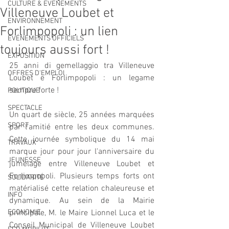
CULTURE & EVENEMENTS
Villeneuve Loubet et
ENVIRONNEMENT
Forlimpopoli : un lien
ÉVÉNEMENTS OFFICIELS
toujours aussi fort !
EXPOSITION
25 anni di gemellaggio tra Villeneuve 
OFFRES D'EMPLOI
Loubet e Forlimpopoli : un legame 
sempre forte !
POLITIQUE
SPECTACLE
Un quart de siècle, 25 années marquées 
SPORT
par l'amitié entre les deux communes. 
Cette journée symbolique du 14 mai 
TRAVAUX
marque jour pour jour l'anniversaire du 
JEUNESSE
jumelage entre Villeneuve Loubet et 
Forlimpopoli. Plusieurs temps forts ont 
SOLIDARITÉ
matérialisé cette relation chaleureuse et 
INFO
dynamique. Au sein de la Mairie 
ECONOMIE
principale, M. le Maire Lionnel Luca et le 
Conseil Municipal de Villeneuve Loubet 