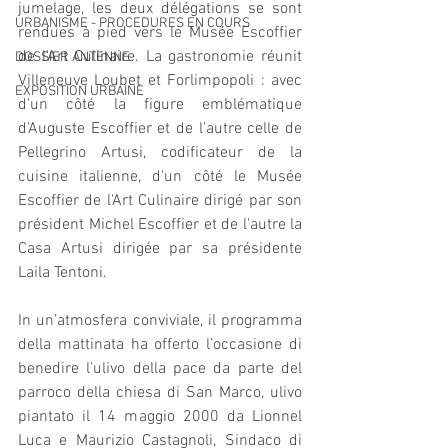
jumelage, les deux délégations se sont 
URBANISME - PROCEDURES EN COURS
rendues à pied vers le Musée Escoffier 
de l'Art Culinaire. La gastronomie réunit 
DOSSIER ANTENNE
Villeneuve Loubet et Forlimpopoli : avec 
EXPOSITION URBAINE
d'un côté la figure emblématique 
d'Auguste Escoffier et de l'autre celle de 
Pellegrino Artusi, codificateur de la 
cuisine italienne, d'un côté le Musée 
Escoffier de l'Art Culinaire dirigé par son 
président Michel Escoffier et de l'autre la 
Casa Artusi dirigée par sa présidente 
Laila Tentoni.
In un’atmosfera conviviale, il programma 
della mattinata ha offerto l’occasione di 
benedire l’ulivo della pace da parte del 
parroco della chiesa di San Marco, ulivo 
piantato il 14 maggio 2000 da Lionnel 
Luca e Maurizio Castagnoli, Sindaco di 