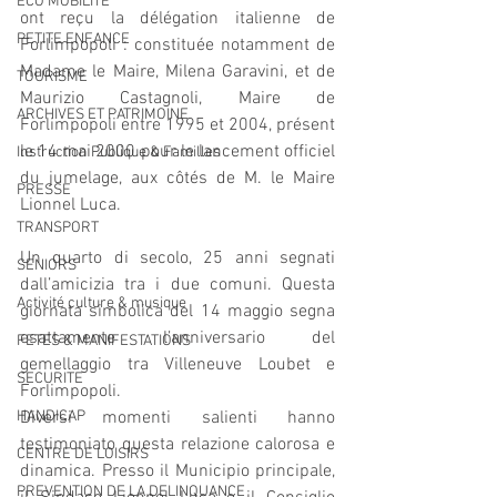
ECO MOBILITE
ont reçu la délégation italienne de 
PETITE ENFANCE
Forlimpopoli : constituée notamment de 
Madame le Maire, Milena Garavini, et de 
TOURISME
Maurizio Castagnoli, Maire de 
ARCHIVES ET PATRIMOINE
Forlimpopoli entre 1995 et 2004, présent 
le 14 mai 2000 pour le lancement officiel 
Instruction Publique & Familles
du jumelage, aux côtés de M. le Maire 
PRESSE
Lionnel Luca.
TRANSPORT
Un quarto di secolo, 25 anni segnati 
SENIORS
dall’amicizia tra i due comuni. Questa 
Activité culture & musique
giornata simbolica del 14 maggio segna 
esattamente l’anniversario del 
FETES & MANIFESTATIONS
gemellaggio tra Villeneuve Loubet e 
SECURITE
Forlimpopoli.
HANDICAP
Diversi momenti salienti hanno 
testimoniato questa relazione calorosa e 
CENTRE DE LOISIRS
dinamica. Presso il Municipio principale, 
PREVENTION DE LA DELINQUANCE