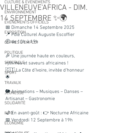
CULTURE & EVENEMENTS
VILLENEUVE'AFRICA - DIM.
ENVIRONNEMENT
14 SEPTEMBRE ✨🌍
ÉVÉNEMENTS OFFICIELS
📅 Dimanche 14 Septembre 2025
EXPOSITION
📍 Pôle Culturel Auguste Escoffier
🕙 de 10h à 19h
OFFRES D'EMPLOI
POLITIQUE
🎉 Une journée haute en couleurs, 
SPECTACLE
rythmes et saveurs africaines !
🇨🇮 La Côte d’Ivoire, invitée d’honneur 
SPORT
🌟
TRAVAUX
🐘 Animations – Musiques – Danses – 
JEUNESSE
Artisanat – Gastronomie
SOLIDARITÉ
🌙 En avant-goût : 👉 Nocturne Africaine
INFO
📅 Vendredi 12 Septembre à 19h
ECONOMIE