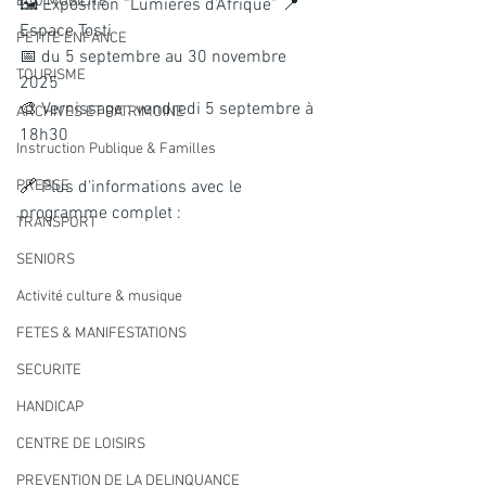
ECO MOBILITE
🖼️ Exposition “Lumières d’Afrique” 📍 
Espace Tosti
PETITE ENFANCE
📅 du 5 septembre au 30 novembre 
TOURISME
2025
🎨 Vernissage : vendredi 5 septembre à 
ARCHIVES ET PATRIMOINE
18h30
Instruction Publique & Familles
PRESSE
🔗 Plus d'informations avec le 
programme complet :
TRANSPORT
SENIORS
Activité culture & musique
FETES & MANIFESTATIONS
SECURITE
HANDICAP
CENTRE DE LOISIRS
PREVENTION DE LA DELINQUANCE