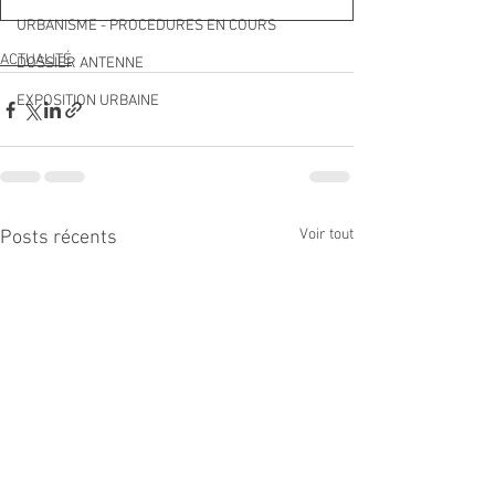
URBANISME - PROCEDURES EN COURS
ACTUALITÉ
DOSSIER ANTENNE
EXPOSITION URBAINE
Voir tout
Posts récents