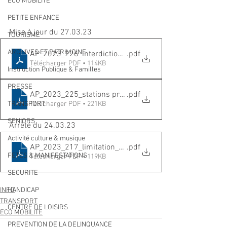
ECO MOBILITE
PETITE ENFANCE
Mise à jour du 27.03.23
TOURISME
ARCHIVES ET PATRIMOINE
AP_2023_226_interdiction_jerricans_2818_177
.pdf
Télécharger PDF • 114KB
Instruction Publique & Familles
PRESSE
AP_2023_225_stations prioritaires_2818_176
.pdf
TRANSPORT
Télécharger PDF • 221KB
SENIORS
Arrêté du 24.03.23
Activité culture & musique
AP_2023_217_limitation_distribution_2805_289
.pdf
FETES & MANIFESTATIONS
Télécharger PDF • 119KB
SECURITE
HANDICAP
INFO
TRANSPORT
CENTRE DE LOISIRS
ECO MOBILITE
PREVENTION DE LA DELINQUANCE