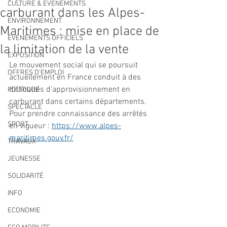
CULTURE & EVENEMENTS
carburant dans les Alpes-
ENVIRONNEMENT
Maritimes : mise en place de
ÉVÉNEMENTS OFFICIELS
la limitation de la vente
EXPOSITION
Le mouvement social qui se poursuit 
OFFRES D'EMPLOI
actuellement en France conduit à des 
difficultés d’approvisionnement en 
POLITIQUE
carburant dans certains départements.
SPECTACLE
Pour prendre connaissance des arrêtés 
SPORT
en vigueur : 
https://www.alpes-
maritimes.gouv.fr/
TRAVAUX
JEUNESSE
SOLIDARITÉ
INFO
ECONOMIE