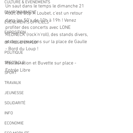
CULTURE & EVENEMENTS
Un saut dans le temps le dimanche 21 
ENVIRONNEMENT
Août, Be Bop A Loubet, c'est un retour 
dans les 50's de 10h à 19h ! Venez 
ÉVÉNEMENTS OFFICIELS
profiter des concerts avec LONE 
EXPOSITION
REDNECK (rock'n'roll), des stands divers, 
et des animations sur la place de Gaulle 
OFFRES D'EMPLOI
- Bord du Loup !
POLITIQUE
SPECTACLE
Restauration et Buvette sur place - 
Entrée Libre
SPORT
TRAVAUX
JEUNESSE
SOLIDARITÉ
INFO
ECONOMIE