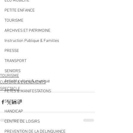
ECO MOBILITE
PETITE ENFANCE
TOURISME
ARCHIVES ET PATRIMOINE
Instruction Publique & Familles
PRESSE
TRANSPORT
SENIORS
TOURISME
Activité culture & musique
CULTURE & EVENEMENTS
SPECTACLE
FETES & MANIFESTATIONS
SECURITE
HANDICAP
CENTRE DE LOISIRS
PREVENTION DE LA DELINQUANCE