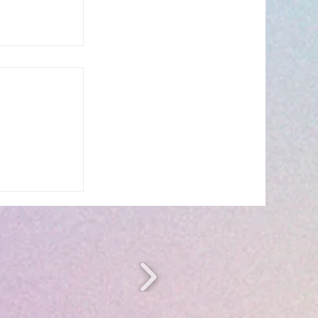
s’invite à
 ☀️🎤