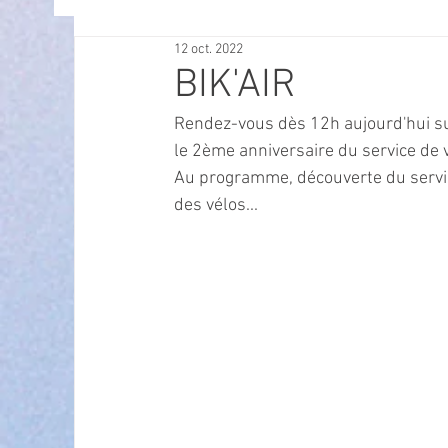
12 oct. 2022
OFFRES D'EMPLOI
POLITIQUE
SPECTACL
BIK'AIR
Rendez-vous dès 12h aujourd'hui sur
ECONOMIE
ECO MOBILITE
PETITE ENFAN
le 2ème anniversaire du service de v
Au programme, découverte du service
des vélos...
Instruction Publique & Familles
PRESSE
FETES & MANIFESTATIONS
SECURITE
HA
ECAM
POLE CULTUREL AUGUSTE ESCOFFIER