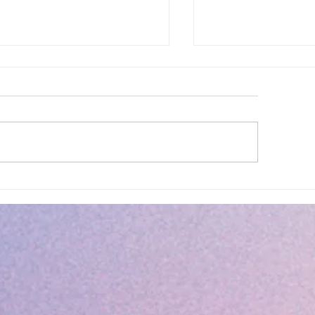
lité des eaux de baignade :
Cet été, la musique 
 résultats conformes sur
Villeneuve Loubet !
ensemble des plages