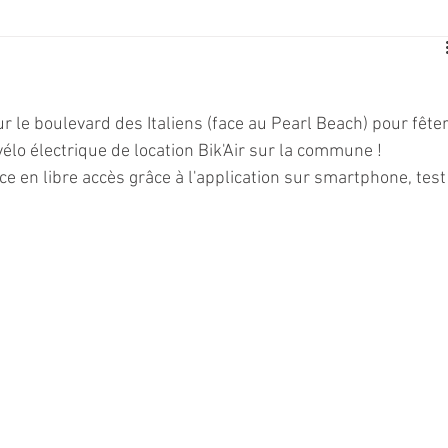
E
SPORT
TRAVAUX
JEUNESSE
SOLIDARITÉ
 le boulevard des Italiens (face au Pearl Beach) pour fêter
CE
TOURISME
ARCHIVES ET PATRIMOINE
élo électrique de location Bik'Air sur la commune ! 
 en libre accès grâce à l'application sur smartphone, test
TRANSPORT
SENIORS
Activité culture & musique
NDICAP
CENTRE DE LOISIRS
PREVENTION DE LA DELINQU
Science