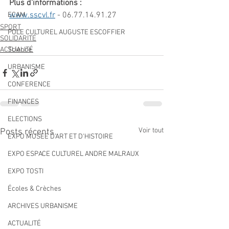
Plus d'informations : 
www.sscvl.fr
 - 06.77.14.91.27
ECAM
SPORT
POLE CULTUREL AUGUSTE ESCOFFIER
SOLIDARITÉ
Science
ACTUALITÉ
URBANISME
CONFERENCE
FINANCES
ELECTIONS
Voir tout
Posts récents
EXPO MUSEE D'ART ET D'HISTOIRE
EXPO ESPACE CULTUREL ANDRE MALRAUX
EXPO TOSTI
Écoles & Crèches
ARCHIVES URBANISME
ACTUALITÉ