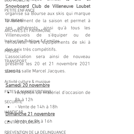
ECO MOBILITE
Snowboard Club de Villeneuve Loubet
PETITE ENFANCE
organise sa Bourse aux skis qui marque 
le lancement de la saison et permet à 
TOURISME
ses adhérents, ainsi qu'à tous les 
ARCHIVES ET PATRIMOINE
Villeneuvois de s'équiper ou de 
Instruction Publique & Familles
renouveler leurs équipements de ski à 
des prix très compétitifs. 
PRESSE
L'association sera ainsi de nouveau 
TRANSPORT
présente les 20 et 21 novembre 2021 
dans la salle Marcel Jacques.
SENIORS
Activité culture & musique
Samedi 20 novembre
FETES & MANIFESTATIONS
réception du matériel d'occasion de 
8h à 12h
SECURITE
- Vente de 14h à 18h
HANDICAP
Dimanche 21 novembre
Vente de 9h à 16h
CENTRE DE LOISIRS
PREVENTION DE LA DELINQUANCE