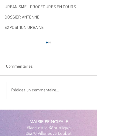
URBANISME - PROCEDURES EN COURS
DOSSIER ANTENNE
EXPOSITION URBAINE
Commentaires
Qualité des eaux de
Cet été, la musiqu
Rédigez un commentaire...
baignade : des résultats
à Villeneuve Loub
conformes sur l’ensemble
des plages
MAIRIE PRINCIPALE
Place de la République
06270 Villeneuve Loubet