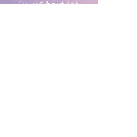
Email :
cab@villeneuveloubet.fr
Tél
:
04 92 02 60 00
ACCUEIL
Lundi 8h-12h | 13h30-17h
Mardi 8h-17h
Mercredi 8h-12h | 14h -17h
Jeudi 8h-12h | 13h30-18h
Vendredi 8h-16h
Samedi 9h30-12h30
MAIRIE ANNEXE - BORD DE MER
149 Avenue Jacques Yves Cousteau
06270 Villeneuve-Loubet
Lundi
8h30-12h | 13h30-18h
Du Mardi au Vendredi
8h30-12h | 13h30-17h
Tél
:
04 92 02 99 78
MAIRIE ANNEXE DES MAURETTES
201, Boulevard du Général de
Gaulle