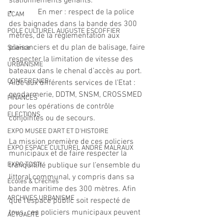
stationnements gênants.
•             En mer : respect de la police 
ECAM
des baignades dans la bande des 300 
POLE CULTUREL AUGUSTE ESCOFFIER
mètres, de la réglementation aux 
plaisanciers et du plan de balisage, faire 
Science
respecter la limitation de vitesse des 
URBANISME
bateaux dans le chenal d’accès au port. 
CONFERENCE
Aide aux différents services de l’Etat : 
gendarmerie, DDTM, SNSM, CROSSMED 
FINANCES
pour les opérations de contrôle 
ELECTIONS
conjointes ou de secours. 
EXPO MUSEE D'ART ET D'HISTOIRE
La mission première de ces policiers 
EXPO ESPACE CULTUREL ANDRE MALRAUX
municipaux et de faire respecter la 
EXPO TOSTI
tranquillité publique sur l’ensemble du 
littoral communal, y compris dans sa 
Écoles & Crèches
bande maritime des 300 mètres. Afin 
ARCHIVES URBANISME
que l’espace public soit respecté de 
tous, ces policiers municipaux peuvent 
ACTUALITÉ