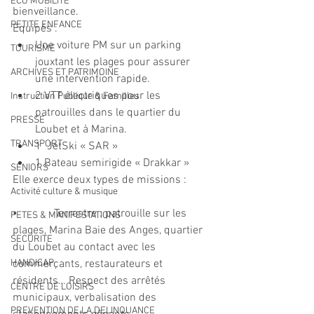
ECO MOBILITE
bienveillance.
PETITE ENFANCE
Equipés :
Une voiture PM sur un parking 
TOURISME
jouxtant les plages pour assurer 
ARCHIVES ET PATRIMOINE
une intervention rapide.
2 VTT électriques pour les 
Instruction Publique & Familles
patrouilles dans le quartier du 
PRESSE
Loubet et à Marina.
TRANSPORT
1  JetSki « SAR »
1 Bateau semirigide « Drakkar »
SENIORS
Elle exerce deux types de missions : 
Activité culture & musique
•             Terrestre : patrouille sur les 
FETES & MANIFESTATIONS
plages, Marina Baie des Anges, quartier 
SECURITE
du Loubet au contact avec les 
HANDICAP
commerçants, restaurateurs et 
résidents… Respect des arrêtés 
CENTRE DE LOISIRS
municipaux, verbalisation des 
PREVENTION DE LA DELINQUANCE