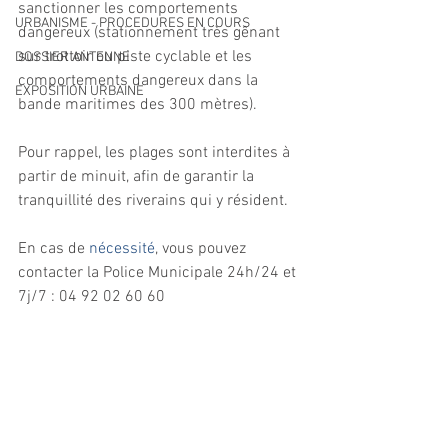
sanctionner les comportements 
URBANISME - PROCEDURES EN COURS
dangereux (stationnement très gênant 
sur trottoir ou piste cyclable et les 
DOSSIER ANTENNE
comportements dangereux dans la 
EXPOSITION URBAINE
bande maritimes des 300 mètres).
Pour rappel, les plages sont interdites à 
partir de minuit, afin de garantir la 
tranquillité des riverains qui y résident.
En cas de 
nécessité
, vous pouvez 
contacter la Police Municipale 24h/24 et 
7j/7 : 04 92 02 60 60