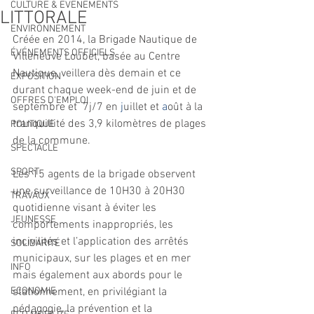
CULTURE & EVENEMENTS
LITTORALE
ENVIRONNEMENT
Créée en 2014, la Brigade Nautique de 
ÉVÉNEMENTS OFFICIELS
Villeneuve Loubet, basée au Centre 
Nautique, veillera dès demain et ce 
EXPOSITION
durant chaque week-end de juin et de 
OFFRES D'EMPLOI
septembre et  7j/7 en 
j
uillet et 
a
oût à la 
tranquillité des 3,9 kilomètres de plages 
POLITIQUE
de la commune.
SPECTACLE
SPORT
Les 15 agents de la brigade observent 
une surveillance de 10H30 à 20H30 
TRAVAUX
quotidienne visant à éviter les 
JEUNESSE
comportements inappropriés, les 
incivilités et l’application des arrêtés 
SOLIDARITÉ
municipaux, sur les plages et en mer 
INFO
mais également aux abords pour le 
ECONOMIE
stationnement, en privilégiant la 
pédagogie, la prévention et la 