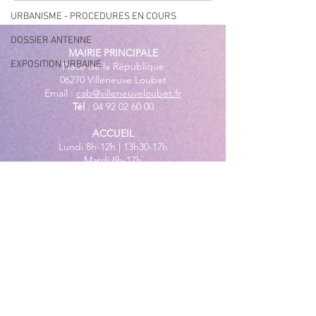
URBANISME - PROCEDURES EN COURS
DOSSIER ANTENNE
MAIRIE PRINCIPALE
EXPOSITION URBAINE
Place de la République
06270 Villeneuve Loubet
Email :
cab@villeneuveloubet.fr
Tél
:
04 92 02 60 00
ACCUEIL
Lundi 8h-12h | 13h30-17h
Mardi 8h-17h
Mercredi 8h-12h | 14h -17h
Jeudi 8h-12h | 13h30-18h
Vendredi 8h-16h
Samedi 9h30-12h30
MAIRIE ANNEXE - BORD DE MER
149 Avenue Jacques Yves Cousteau
06270 Villeneuve-Loubet
Lundi
8h30-12h | 13h30-18h
Du Mardi au Vendredi