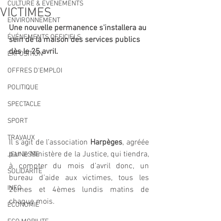
CULTURE & EVENEMENTS
VICTIMES
ENVIRONNEMENT
Une nouvelle permanence s'installera au 
ÉVÉNEMENTS OFFICIELS
sein de la maison des services publics 
dès le 25 avril.
EXPOSITION
OFFRES D'EMPLOI
POLITIQUE
SPECTACLE
SPORT
TRAVAUX
Il s’agit de l’association 
Harpèges
, agréée 
par le Ministère de la Justice, qui tiendra, 
JEUNESSE
à compter du mois d’avril donc, un 
SOLIDARITÉ
bureau d’aide aux victimes, tous les 
INFO
2èmes et 4èmes lundis matins de 
chaque mois.
ECONOMIE