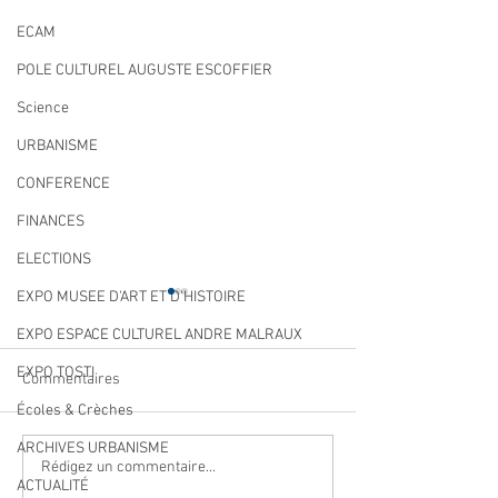
ECAM
POLE CULTUREL AUGUSTE ESCOFFIER
Science
URBANISME
CONFERENCE
FINANCES
ELECTIONS
EXPO MUSEE D'ART ET D'HISTOIRE
EXPO ESPACE CULTUREL ANDRE MALRAUX
EXPO TOSTI
Commentaires
Écoles & Crèches
ARCHIVES URBANISME
Navettes estivales Envibus
LAEP : fermeture
Rédigez un commentaire...
ACTUALITÉ
gratuites
période estivale !