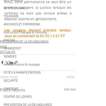
ECO MOBILITE
Ainsi, cette permanence se veut être un 
premier pas vers la justice lorsque les 
PETITE ENFANCE
victimes ne sont pas encore prêtes à 
TOURISME
déposer plainte en gendarmerie.
ARCHIVES ET PATRIMOINE
Les usagers devront prendre rendez-
Instruction Publique & Familles
vous en contactant le 04.92.13.47.97
PRESSE
PREVENTION DE LA DELINQUANCE
INFO
TRANSPORT
ACTUALITÉ
SENIORS
Activité culture & musique
FETES & MANIFESTATIONS
SECURITE
HANDICAP
Voir tout
Posts récents
CENTRE DE LOISIRS
PREVENTION DE LA DELINQUANCE