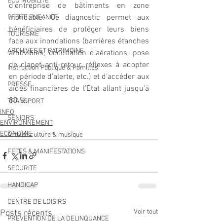
ECO MOBILITE
d’entreprise de bâtiments en zone 
inondable. Ce diagnostic permet aux 
PETITE ENFANCE
bénéficiaires de protéger leurs biens 
TOURISME
face aux inondations (barrières étanches 
ARCHIVES ET PATRIMOINE
amovibles, occultation d’aérations, pose 
de clapet anti-retour, réflexes à adopter 
Instruction Publique & Familles
en période d’alerte, etc.) et d’accéder aux 
PRESSE
aides financières de l’Etat allant jusqu’à 
80 %.
TRANSPORT
INFO
SENIORS
ENVIRONNEMENT
ECONOMIE
Activité culture & musique
FETES & MANIFESTATIONS
SECURITE
HANDICAP
CENTRE DE LOISIRS
Voir tout
Posts récents
PREVENTION DE LA DELINQUANCE