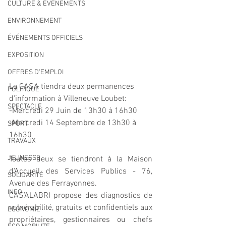
CULTURE & EVENEMENTS
ENVIRONNEMENT
ÉVÉNEMENTS OFFICIELS
EXPOSITION
OFFRES D'EMPLOI
La CASA tiendra deux permanences 
POLITIQUE
d'information à Villeneuve Loubet:
SPECTACLE
-Mercredi 29 Juin de 13h30 à 16h30
-Mercredi 14 Septembre de 13h30 à 
SPORT
16h30
TRAVAUX
JEUNESSE
Toutes deux se tiendront à la Maison 
d'Accueil des Services Publics - 76, 
SOLIDARITÉ
Avenue des Ferrayonnes.
INFO
CAS’ALABRI propose des diagnostics de 
vulnérabilité, gratuits et confidentiels aux 
ECONOMIE
propriétaires, gestionnaires ou chefs 