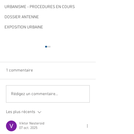
URBANISME - PROCEDURES EN COURS
DOSSIER ANTENNE
EXPOSITION URBAINE
1 commentaire
Navettes estivales Envibus
LAEP : fermeture
Rédigez un commentaire...
gratuites
période estivale !
Les plus récents
Viktor Nesteroid
07 oct. 2025