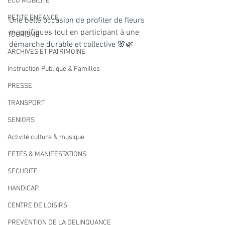
ECO MOBILITE
PETITE ENFANCE
Une belle occasion de profiter de fleurs 
magnifiques tout en participant à une 
TOURISME
démarche durable et collective 🌸🌿
ARCHIVES ET PATRIMOINE
Instruction Publique & Familles
PRESSE
TRANSPORT
SENIORS
Activité culture & musique
FETES & MANIFESTATIONS
SECURITE
HANDICAP
CENTRE DE LOISIRS
PREVENTION DE LA DELINQUANCE