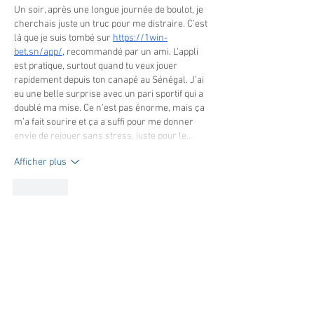
Un soir, après une longue journée de boulot, je 
cherchais juste un truc pour me distraire. C’est 
là que je suis tombé sur 
https://1win-
bet.sn/app/
, recommandé par un ami. L’appli 
est pratique, surtout quand tu veux jouer 
rapidement depuis ton canapé au Sénégal. J’ai 
eu une belle surprise avec un pari sportif qui a 
doublé ma mise. Ce n’est pas énorme, mais ça 
m’a fait sourire et ça a suffi pour me donner 
envie de rejouer sans stress, juste pour le…
Afficher plus
J'aime
MAIRIE PRINCIPALE
Place de la République
06270 Villeneuve Loubet
Email :
cab@villeneuveloubet.fr
Tél
:
04 92 02 60 00