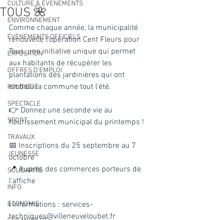
CULTURE & EVENEMENTS
TOUS 🌺
ENVIRONNEMENT
Comme chaque année, la municipalité 
ÉVÉNEMENTS OFFICIELS
renouvelle l'opération Cent Fleurs pour 
Tous, une initiative unique qui permet 
EXPOSITION
aux habitants de récupérer les 
OFFRES D'EMPLOI
plantations des jardinières qui ont 
embelli la commune tout l'été.
POLITIQUE
SPECTACLE
👉 Donnez une seconde vie au 
SPORT
fleurissement municipal du printemps !
TRAVAUX
📅 Inscriptions du 25 septembre au 7 
JEUNESSE
octobre
📍 Auprès des commerces porteurs de 
SOLIDARITÉ
l’affiche
INFO
ECONOMIE
ℹ️ Informations : 
services-
techniques@villeneuveloubet.fr