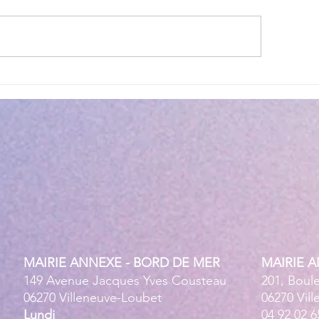
lité des eaux de baignade :
Cet été, la musique 
 résultats conformes sur
Villeneuve Loubet !
ensemble des plages
MAIRIE ANNEXE - BORD DE MER
MAIRIE 
149 Avenue Jacques Yves Cousteau
201, Boul
06270 Villeneuve-Loubet
06270 Vil
Lundi
04 92 02 6