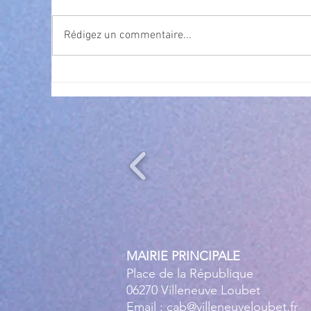
Rédigez un commentaire...
Exposition Magre "Inattendu"
Qua
des
l’
MAIRIE PRINCIPALE
Place de la République
06270 Villeneuve Loubet
Email :
cab@villeneuveloubet.fr