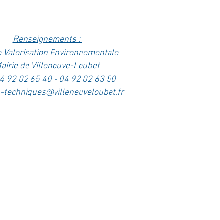
Renseignements : 
e Valorisation Environnementale 
airie de Villeneuve-Loubet
 04 92 02 65 40
 - 
04 92 02 63 50
-techniques@villeneuveloubet.fr 