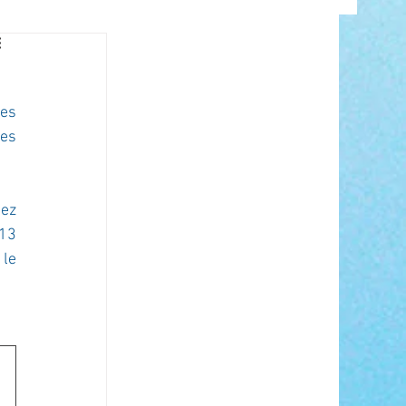
INFO
es 
es 
ez 
13 
le 
ANCE