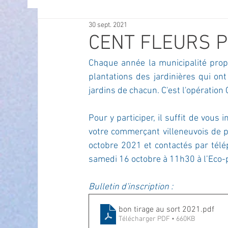
30 sept. 2021
OFFRES D'EMPLOI
POLITIQUE
SPECTACL
CENT FLEURS 
Chaque année la municipalité propo
ECONOMIE
ECO MOBILITE
PETITE ENFAN
plantations des jardinières qui ont
jardins de chacun. C'est l'opération 
Instruction Publique & Familles
PRESSE
Pour y participer, il suffit de vous
votre commerçant villeneuvois de pr
octobre 2021 et contactés par télép
FETES & MANIFESTATIONS
SECURITE
HA
samedi 16 octobre à 11h30 à l’Eco-p
Bulletin d'inscription : 
ECAM
POLE CULTUREL AUGUSTE ESCOFFIER
bon tirage au sort 2021
.pdf
Télécharger PDF • 660KB