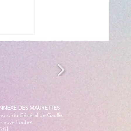
s’invite à
 ☀️🎤
ANNEXE DES MAURETTES
evard du Général de Gaulle
leneuve Loubet
5 01