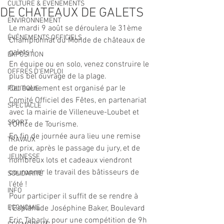
CULTURE & EVENEMENTS
DE CHATEAUX DE GALETS
ENVIRONNEMENT
Le mardi 9 août se déroulera le 31ème 
ÉVÉNEMENTS OFFICIELS
Championnat du Monde de châteaux de 
galets ! 
EXPOSITION
En équipe ou en solo, venez construire le 
OFFRES D'EMPLOI
plus bel ouvrage de la plage. 
Cet évènement est organisé par le 
POLITIQUE
Comité Officiel des Fêtes, en partenariat 
SPECTACLE
avec la mairie de Villeneuve-Loubet et 
SPORT
l'Office de Tourisme.
En fin de journée aura lieu une remise 
TRAVAUX
de prix, après le passage du jury, et de 
JEUNESSE
nombreux lots et cadeaux viendront 
couronner le travail des bâtisseurs de 
SOLIDARITÉ
l'été !
INFO
Pour participer il suffit de se rendre à 
ECONOMIE
l'Esplanade Joséphine Baker, Boulevard 
Eric Tabarly, pour une compétition de 9h 