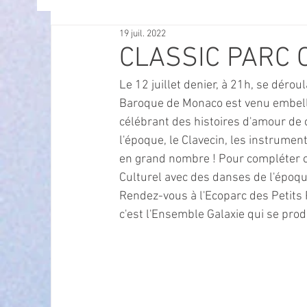
19 juil. 2022
OFFRES D'EMPLOI
POLITIQUE
SPECTACL
CLASSIC PARC
Le 12 juillet denier, à 21h, se dérou
ECONOMIE
ECO MOBILITE
PETITE ENFAN
Baroque de Monaco est venu embelli
célébrant des histoires d'amour de 
l'époque, le Clavecin, les instrumen
Instruction Publique & Familles
PRESSE
en grand nombre ! Pour compléter ce
Culturel avec des danses de l'époqu
Rendez-vous à l'Ecoparc des Petits P
FETES & MANIFESTATIONS
SECURITE
HA
c'est l'Ensemble Galaxie qui se pro
ECAM
POLE CULTUREL AUGUSTE ESCOFFIER