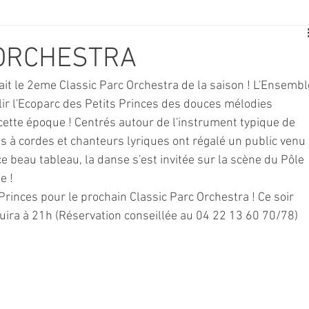
E
SPORT
TRAVAUX
JEUNESSE
SOLIDARITÉ
 ORCHESTRA
lait le 2eme Classic Parc Orchestra de la saison ! L'Ensembl
CE
TOURISME
ARCHIVES ET PATRIMOINE
r l'Ecoparc des Petits Princes des douces mélodies 
cette époque ! Centrés autour de l'instrument typique de 
ts à cordes et chanteurs lyriques ont régalé un public venu 
TRANSPORT
SENIORS
Activité culture & musique
 beau tableau, la danse s'est invitée sur la scène du Pôle 
e !
rinces pour le prochain Classic Parc Orchestra ! Ce soir 
NDICAP
CENTRE DE LOISIRS
PREVENTION DE LA DELINQU
duira à 21h (Réservation conseillée au 04 22 13 60 70/78)
Science