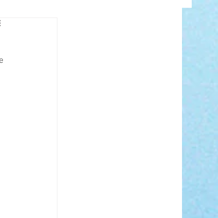
INFO
e 
ANCE