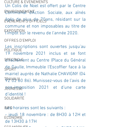
CULTURE & EVENEMENTS
Un Colis de Noel est offert par le Centre 
ENVIRONNEMENT
Communal d’Action Sociale, aux aînés 
âgés de plus de 70ans, résidant sur la 
ÉVÉNEMENTS OFFICIELS
commune et non imposables au titre de 
EXPOSITION
l’impôt sur le revenu de l’année 2020. 
OFFRES D'EMPLOI
Les inscriptions sont ouvertes jusqu’au 
POLITIQUE
19 novembre 2021 inclus et se font 
SPECTACLE
directement au Centre (Place du Général 
de Gaulle, Immeuble l’Escoffier face à la 
SPORT
mairie) auprès de Nathalie CHAVIGNY (04 
TRAVAUX
92 02 60 86). Munissez-vous de l’avis de 
non-imposition 2021 et d’une carte 
JEUNESSE
d’identité !
SOLIDARITÉ
Les horaires sont les suivants :
INFO
- jeudi 18 novembre : de 8H30 à 12H et 
ECONOMIE
de 13H30 à 17H