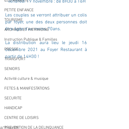
ECO MOBILITE
- vendredi 19 novembre : de 8H30 à 16H
PETITE ENFANCE
Les couples se verront attribuer un colis 
TOURISME
par foyer, une des deux personnes doit 
être âgée d’au moins 70ans. 
ARCHIVES ET PATRIMOINE
Instruction Publique & Familles
La distribution aura lieu le jeudi 16 
PRESSE
décembre 2021 au Foyer Restaurant à 
partir de 14H30 !
TRANSPORT
SENIORS
Activité culture & musique
FETES & MANIFESTATIONS
SECURITE
HANDICAP
CENTRE DE LOISIRS
PREVENTION DE LA DELINQUANCE
ACTUALITÉ