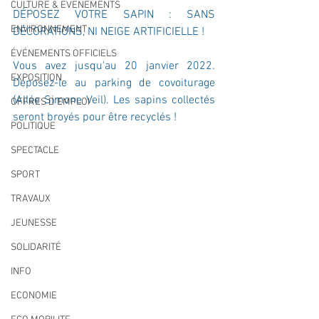
CULTURE & EVENEMENTS
DÉPOSEZ VOTRE SAPIN : SANS 
ENVIRONNEMENT
DÉCORATIONS, NI NEIGE ARTIFICIELLE !
ÉVÉNEMENTS OFFICIELS
Vous avez jusqu'au 20 janvier 2022. 
EXPOSITION
Déposez-le au parking de covoiturage 
(Allée Simone Veil). Les sapins collectés 
OFFRES D'EMPLOI
seront broyés pour être recyclés !
POLITIQUE
SPECTACLE
SPORT
TRAVAUX
JEUNESSE
SOLIDARITÉ
INFO
ECONOMIE