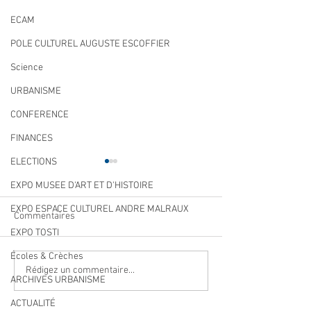
ECAM
POLE CULTUREL AUGUSTE ESCOFFIER
Science
URBANISME
CONFERENCE
FINANCES
ELECTIONS
EXPO MUSEE D'ART ET D'HISTOIRE
EXPO ESPACE CULTUREL ANDRE MALRAUX
Commentaires
EXPO TOSTI
Écoles & Crèches
Qualité des eaux de
Cet été, la musiqu
Rédigez un commentaire...
ARCHIVES URBANISME
baignade : des résultats
à Villeneuve Loub
conformes sur l’ensemble
ACTUALITÉ