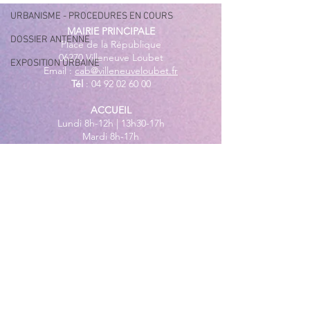
des plages
URBANISME - PROCEDURES EN COURS
MAIRIE PRINCIPALE
DOSSIER ANTENNE
Place de la République
06270 Villeneuve Loubet
EXPOSITION URBAINE
Email :
cab@villeneuveloubet.fr
Tél
:
04 92 02 60 00
ACCUEIL
Lundi 8h-12h | 13h30-17h
Mardi 8h-17h
Mercredi 8h-12h | 14h -17h
Jeudi 8h-12h | 13h30-18h
Vendredi 8h-16h
Samedi 9h30-12h30
MAIRIE ANNEXE - BORD DE MER
149 Avenue Jacques Yves Cousteau
06270 Villeneuve-Loubet
Lundi
8h30-12h | 13h30-18h
Du Mardi au Vendredi
8h30-12h | 13h30-17h