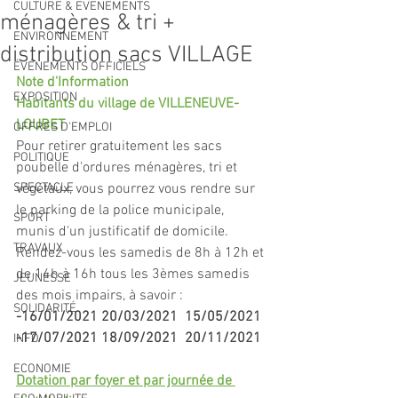
CULTURE & EVENEMENTS
ménagères & tri +
ENVIRONNEMENT
distribution sacs VILLAGE
ÉVÉNEMENTS OFFICIELS
Note d'Information
EXPOSITION
Habitants du village de VILLENEUVE- 
LOUBET
OFFRES D'EMPLOI
Pour retirer gratuitement les sacs 
POLITIQUE
poubelle d'ordures ménagères, tri et 
SPECTACLE
végétaux, vous pourrez vous rendre sur 
le parking de la police municipale, 
SPORT
munis d'un justificatif de domicile.
TRAVAUX
Rendez-vous les samedis de 8h à 12h et 
de 14h à 16h tous les 3èmes samedis 
JEUNESSE
des mois impairs, à savoir :
SOLIDARITÉ
-16/01/2021 20/03/2021
15/05/2021
-17/07/2021 18/09/2021
20/11/2021
INFO
ECONOMIE
Dotation par foyer et par journée de 