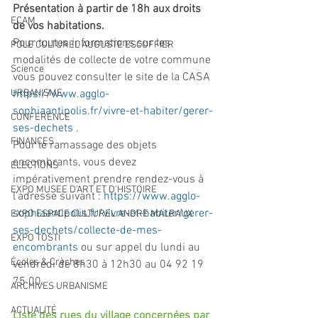
Présentation à partir de 18h aux droits 
ECAM
de vos habitations.
Pour toutes informations sur les 
POLE CULTUREL AUGUSTE ESCOFFIER
modalités de collecte de votre commune 
Science
vous pouvez consulter le site de la CASA 
URBANISME
https://www.agglo-
sophiaantipolis.fr/vivre-et-habiter/gerer-
CONFERENCE
ses-dechets
 .
FINANCES
Pour le ramassage des objets 
encombrants, vous devez 
ELECTIONS
impérativement prendre rendez-vous à 
EXPO MUSEE D'ART ET D'HISTOIRE
l’adresse suivant : 
https://www.agglo-
sophiaantipolis.fr/vivre-et-habiter/gerer-
EXPO ESPACE CULTUREL ANDRE MALRAUX
ses-dechets/collecte-de-mes-
EXPO TOSTI
encombrants
 ou sur appel du lundi au 
Écoles & Crèches
vendredi de 8h30 à 12h30 au 04 92 19 
75 00.
ARCHIVES URBANISME
ACTUALITÉ
Liste des rues du village concernées par 