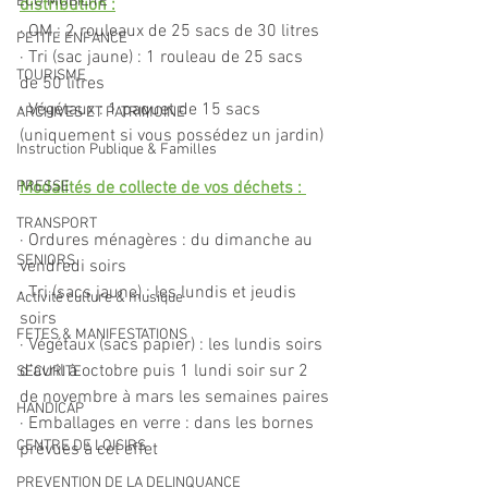
ECO MOBILITE
distribution :
· OM : 2 rouleaux de 25 sacs de 30 litres
PETITE ENFANCE
· Tri (sac jaune) : 1 rouleau de 25 sacs 
TOURISME
de 50 litres
· Végétaux : 1 paquet de 15 sacs 
ARCHIVES ET PATRIMOINE
(uniquement si vous possédez un jardin)
Instruction Publique & Familles
PRESSE
Modalités de collecte de vos déchets : 
TRANSPORT
· Ordures ménagères : du dimanche au 
SENIORS
vendredi soirs
· Tri (sacs jaune) : les lundis et jeudis 
Activité culture & musique
soirs
FETES & MANIFESTATIONS
· Végétaux (sacs papier) : les lundis soirs 
d’avril à octobre puis 1 lundi soir sur 2 
SECURITE
de novembre à mars les semaines paires
HANDICAP
· Emballages en verre : dans les bornes 
CENTRE DE LOISIRS
prévues à cet effet
PREVENTION DE LA DELINQUANCE