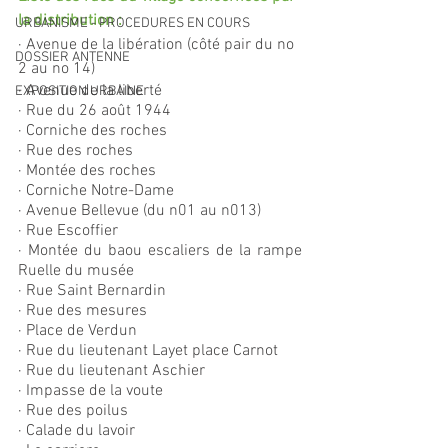
la distribution :
URBANISME - PROCEDURES EN COURS
· Avenue de la libération (côté pair du no 
DOSSIER ANTENNE
2 au no 14)
· Avenue de la liberté
EXPOSITION URBAINE
· Rue du 26 août 1944
· Corniche des roches
· Rue des roches
· Montée des roches
· Corniche Notre-Dame
· Avenue Bellevue (du n01 au n013)
· Rue Escoffier
· Montée du baou escaliers de la rampe 
Ruelle du musée
· Rue Saint Bernardin
· Rue des mesures
· Place de Verdun
· Rue du lieutenant Layet place Carnot
· Rue du lieutenant Aschier
· Impasse de la voute
· Rue des poilus
· Calade du lavoir