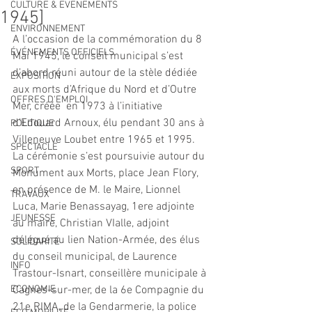
CULTURE & EVENEMENTS
1945]
ENVIRONNEMENT
A l’occasion de la commémoration du 8 
ÉVÉNEMENTS OFFICIELS
Mai 1945, le conseil municipal s’est 
d’abord réuni autour de la stèle dédiée 
EXPOSITION
aux morts d’Afrique du Nord et d’Outre 
OFFRES D'EMPLOI
Mer, créée  en 1973 à l’initiative 
d’Edouard Arnoux, élu pendant 30 ans à 
POLITIQUE
Villeneuve Loubet entre 1965 et 1995.
SPECTACLE
La cérémonie s’est poursuivie autour du 
SPORT
Monument aux Morts, place Jean Flory, 
en présence de M. le Maire, Lionnel 
TRAVAUX
Luca, Marie Benassayag, 1ere adjointe 
JEUNESSE
au maire, Christian VIalle, adjoint 
délégué au lien Nation-Armée, des élus 
SOLIDARITÉ
du conseil municipal, de Laurence 
INFO
Trastour-Isnart, conseillère municipale à 
ECONOMIE
Cagnes-sur-mer, de la 6e Compagnie du 
21e RIMA, de la Gendarmerie, la police 