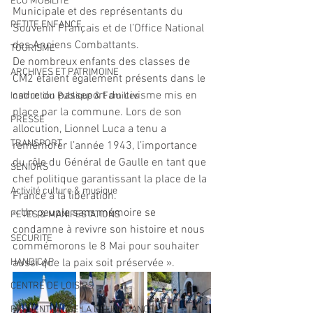
ECO MOBILITE
Municipale et des représentants du 
PETITE ENFANCE
Souvenir Français et de l’Office National 
des Anciens Combattants.
TOURISME
De nombreux enfants des classes de 
ARCHIVES ET PATRIMOINE
CM2 étaient également présents dans le 
cadre du passeport du civisme mis en 
Instruction Publique & Familles
place par la commune. Lors de son 
PRESSE
allocution, Lionnel Luca a tenu a 
TRANSPORT
remémorer l’année 1943, l’importance 
du rôle du Général de Gaulle en tant que 
SENIORS
chef politique garantissant la place de la 
Activité culture & musique
France à la libération.
« Un peuple sans mémoire se 
FETES & MANIFESTATIONS
condamne à revivre son histoire et nous 
SECURITE
commémorons le 8 Mai pour souhaiter 
HANDICAP
aussi que la paix soit préservée ».
CENTRE DE LOISIRS
PREVENTION DE LA DELINQUANCE