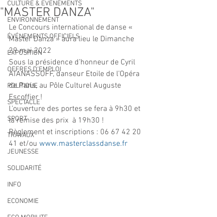
CULTURE & EVENEMENTS
"MASTER DANZA"
ENVIRONNEMENT
Le Concours international de danse « 
ÉVÉNEMENTS OFFICIELS
Master Danza » aura lieu le Dimanche 
29 mai 2022
EXPOSITION
Sous la présidence d’honneur de Cyril 
OFFRES D'EMPLOI
ATANASSOFF, danseur Etoile de l’Opéra 
de Paris, au Pôle Culturel Auguste 
POLITIQUE
Escoffier ! 
SPECTACLE
L'ouverture des portes se fera à 9h30 et 
SPORT
la remise des prix  à 19h30 ! 
Règlement et inscriptions : 06 67 42 20 
TRAVAUX
41 et/ou 
www.masterclassdanse.fr
JEUNESSE
SOLIDARITÉ
INFO
ECONOMIE