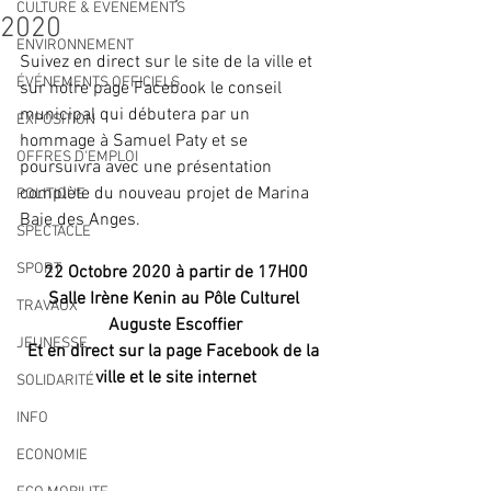
CULTURE & EVENEMENTS
2020
ENVIRONNEMENT
Suivez en direct sur le site de la ville et 
ÉVÉNEMENTS OFFICIELS
sur notre page Facebook le conseil 
municipal qui débutera par un 
EXPOSITION
hommage à Samuel Paty et se 
OFFRES D'EMPLOI
poursuivra avec une présentation 
complète du nouveau projet de Marina 
POLITIQUE
Baie des Anges.
SPECTACLE
SPORT
22 Octobre 2020 à partir de 17H00
Salle Irène Kenin au Pôle Culturel 
TRAVAUX
Auguste Escoffier
JEUNESSE
Et en direct sur la page Facebook de la 
ville et le site internet
SOLIDARITÉ
INFO
ECONOMIE