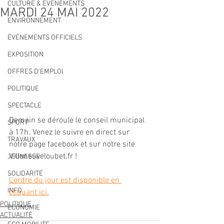
CULTURE & EVENEMENTS
MARDI 24 MAI 2022
ENVIRONNEMENT
ÉVÉNEMENTS OFFICIELS
EXPOSITION
OFFRES D'EMPLOI
POLITIQUE
SPECTACLE
Demain se déroule le conseil municipal 
SPORT
à 17h. Venez le suivre en direct sur 
TRAVAUX
notre page facebook et sur notre site 
Villeneuveloubet.fr !
JEUNESSE
SOLIDARITÉ
L'ordre du jour est disponible en 
INFO
cliquant ici.
POLITIQUE
ECONOMIE
ACTUALITÉ