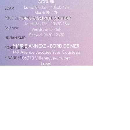
ACCUEIL
Lundi 8h-12h | 13h30-17h
ECAM
Mardi 8h-17h
Mercredi 8h-12h | 14h -17h
POLE CULTUREL AUGUSTE ESCOFFIER
Jeudi 8h-12h | 13h30-18h
Science
Vendredi 8h-16h
Samedi 9h30-12h30
URBANISME
MAIRIE ANNEXE - BORD DE MER
CONFERENCE
149 Avenue Jacques Yves Cousteau
06270 Villeneuve-Loubet
FINANCES
Lundi
ELECTIONS
8h30-12h | 13h30-18h
Du Mardi au Vendredi
EXPO MUSEE D'ART ET D'HISTOIRE
8h30-12h | 13h30-17h
Tél
:
04 92 02 99 78
EXPO ESPACE CULTUREL ANDRE MALRAUX
MAIRIE ANNEXE DES MAURETTES
EXPO TOSTI
201, Boulevard du Général de
Écoles & Crèches
Gaulle
06270 Villeneuve Loubet
ARCHIVES URBANISME
04 92 02 65 01
Du lundi au vendredi
ACTUALITÉ