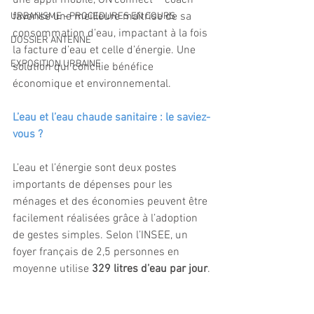
favorise une meilleure maîtrise de sa 
URBANISME - PROCEDURES EN COURS
consommation d’eau, impactant à la fois 
DOSSIER ANTENNE
la facture d’eau et celle d’énergie. Une 
EXPOSITION URBAINE
solution qui concilie bénéfice 
économique et environnemental.
L’eau et l’eau chaude sanitaire : le saviez-
vous ?
L’eau et l’énergie sont deux postes 
importants de dépenses pour les 
ménages et des économies peuvent être 
facilement réalisées grâce à l’adoption 
de gestes simples. Selon l’INSEE, un 
foyer français de 2,5 personnes en 
moyenne utilise 
329 litres d’eau par jour
.