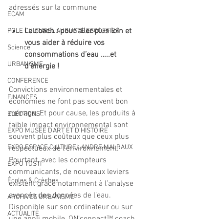
adressés sur la commune
ECAM
Le coach : pour aller plus loin et 
POLE CULTUREL AUGUSTE ESCOFFIER
vous aider à réduire vos 
Science
consommations d’eau …..et 
URBANISME
d’énergie !
CONFERENCE
Convictions environnementales et 
FINANCES
économies ne font pas souvent bon 
ménage. Et pour cause, les produits à 
ELECTIONS
faible impact environnemental sont 
EXPO MUSEE D'ART ET D'HISTOIRE
souvent plus coûteux que ceux plus 
EXPO ESPACE CULTUREL ANDRE MALRAUX
respectueux de l'environnement. 
Pourtant, avec les compteurs 
EXPO TOSTI
communicants, de nouveaux leviers 
Écoles & Crèches
existent grâce notamment à l’analyse 
avancée des données de l’eau. 
ARCHIVES URBANISME
Disponible sur son ordinateur ou sur 
ACTUALITÉ
une appli mobile, ON’connect™ coach 