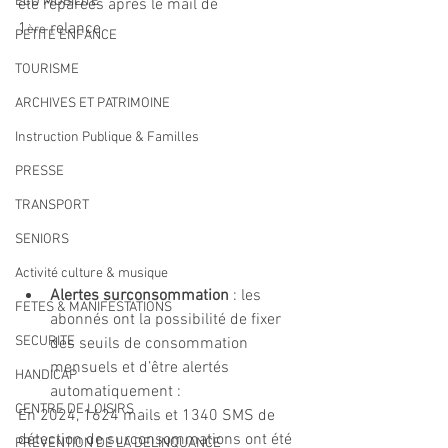
ECO MOBILITE
été réparées après le mail de 
1
 relance
ère
PETITE ENFANCE
TOURISME
ARCHIVES ET PATRIMOINE
Instruction Publique & Familles
PRESSE
TRANSPORT
SENIORS
Activité culture & musique
Alertes surconsommation
 : les 
FETES & MANIFESTATIONS
abonnés ont la possibilité de fixer 
SECURITE
des seuils de consommation 
mensuels et d’être alertés 
HANDICAP
automatiquement :
CENTRE DE LOISIRS
En 2024, 1624 mails et 1340 SMS de 
détection de surconsommations ont été 
PREVENTION DE LA DELINQUANCE