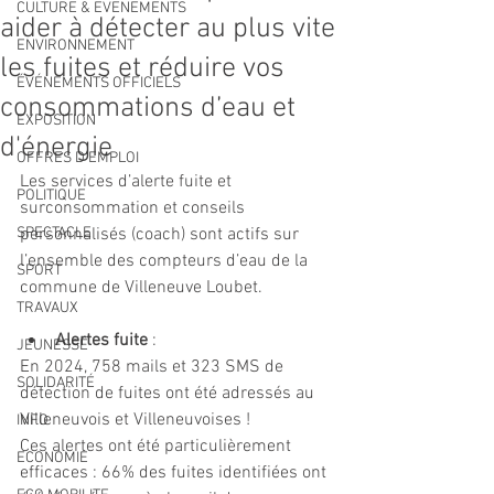
CULTURE & EVENEMENTS
aider à détecter au plus vite
ENVIRONNEMENT
les fuites et réduire vos
ÉVÉNEMENTS OFFICIELS
consommations d’eau et
EXPOSITION
d'énergie
OFFRES D'EMPLOI
Les services d’alerte fuite et 
POLITIQUE
surconsommation et conseils 
SPECTACLE
personnalisés (coach) sont actifs sur 
l’ensemble des compteurs d’eau de la 
SPORT
commune de Villeneuve Loubet.
TRAVAUX
Alertes fuite
 :
JEUNESSE
En 2024, 758 mails et 323 SMS de 
SOLIDARITÉ
détection de fuites ont été adressés au 
Villeneuvois et Villeneuvoises !
INFO
Ces alertes ont été particulièrement 
ECONOMIE
efficaces : 66% des fuites identifiées ont 