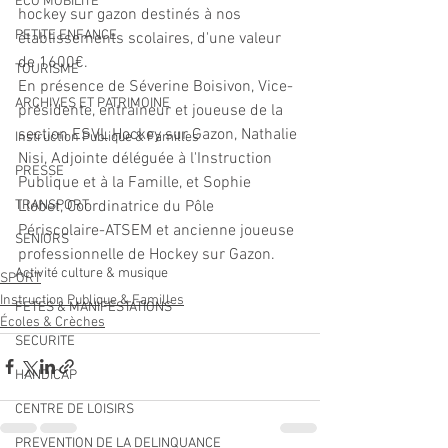
ECO MOBILITE
hockey sur gazon destinés à nos 
PETITE ENFANCE
établissements scolaires, d'une valeur 
de 1600€.
TOURISME
En présence de Séverine Boisivon, Vice-
ARCHIVES ET PATRIMOINE
présidente, entraineur et joueuse de la 
section ESVL Hockey sur Gazon, Nathalie 
Instruction Publique & Familles
Nisi, Adjointe déléguée à l'Instruction 
PRESSE
Publique et à la Famille, et Sophie 
Llobet, Coordinatrice du Pôle 
TRANSPORT
Périscolaire-ATSEM et ancienne joueuse 
SENIORS
professionnelle de Hockey sur Gazon.
Activité culture & musique
SPORT
Instruction Publique & Familles
FETES & MANIFESTATIONS
Écoles & Crèches
SECURITE
HANDICAP
CENTRE DE LOISIRS
PREVENTION DE LA DELINQUANCE