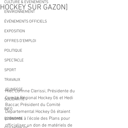
CULTURE & EVENEMENTS
HOCKEY SUR GAZON]
ENVIRONNEMENT
ÉVÉNEMENTS OFFICIELS
EXPOSITION
OFFRES D'EMPLOI
POLITIQUE
SPECTACLE
SPORT
TRAVAUX
JEUNESSE
Hier, Corinne Clerissi, Présidente du 
Comité Régional Hockey 06 et Hedi 
SOLIDARITÉ
Baccar, Président du Comité 
INFO
Départemental Hockey 06 étaient 
présents à l'école des Plans pour 
ECONOMIE
officialiser un don de matériels de 