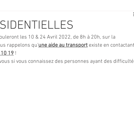
E
SPORT
TRAVAUX
JEUNESSE
SOLIDARITÉ
SIDENTIELLES
ouleront les 10 & 24 Avril 2022, de 8h à 20h, sur la 
CE
TOURISME
ARCHIVES ET PATRIMOINE
us rappelons qu'
une aide au transport
 existe en contactant
 10 19
 ! 
 vous si vous connaissez des personnes ayant des difficulté
TRANSPORT
SENIORS
Activité culture & musique
NDICAP
CENTRE DE LOISIRS
PREVENTION DE LA DELINQU
Science