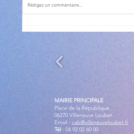
Rédigez un commentaire...
Exposition Magre "Inattendu"
Qua
des
l’
MAIRIE PRINCIPALE
Place de la République
06270 Villeneuve Loubet
Email :
cab@villeneuveloubet.fr
Tél
: 04 92 02 60 00