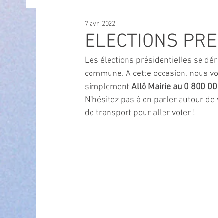
7 avr. 2022
OFFRES D'EMPLOI
POLITIQUE
SPECTACL
ELECTIONS PRE
Les élections présidentielles se dér
ECONOMIE
ECO MOBILITE
PETITE ENFAN
commune. A cette occasion, nous vo
simplement 
Allô Mairie au 0 800 00
N'hésitez pas à en parler autour de
Instruction Publique & Familles
PRESSE
de transport pour aller voter !
FETES & MANIFESTATIONS
SECURITE
HA
ECAM
POLE CULTUREL AUGUSTE ESCOFFIER