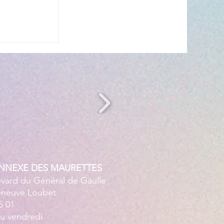
s’invite à
 ☀️🎤
ANNEXE DES MAURETTES
evard du Général de Gaulle
leneuve Loubet
5 01
au vendredi