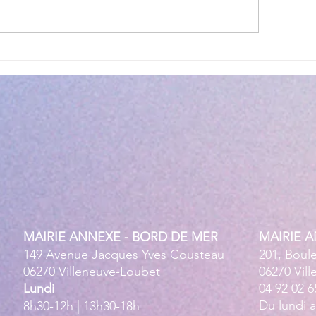
lité des eaux de baignade :
Cet été, la musique 
 résultats conformes sur
Villeneuve Loubet !
ensemble des plages
MAIRIE ANNEXE - BORD DE MER
MAIRIE 
149 Avenue Jacques Yves Cousteau
201, Boul
06270 Villeneuve-Loubet
06270 Vil
Lundi
04 92 02 6
Du lundi 
8h30-12h | 13h30-18h