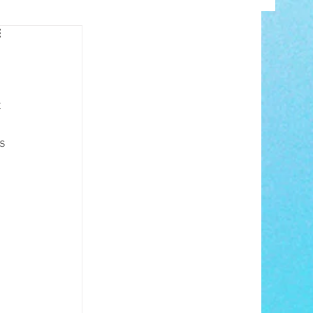
INFO
 
s 
ANCE