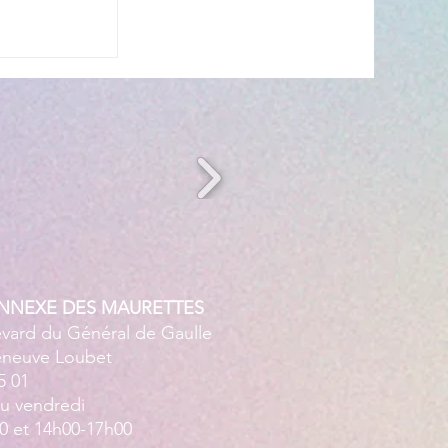
s’invite à
 ☀️🎤
ANNEXE DES MAURETTES
evard du Général de Gaulle
leneuve Loubet
5 01
au vendredi
0 et 14h00-17h00