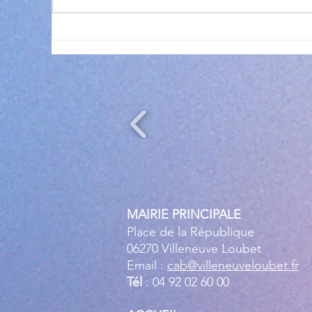
Exposition Magre "Inattendu"
Qua
des
l’
MAIRIE PRINCIPALE
Place de la République
06270 Villeneuve Loubet
Email :
cab@villeneuveloubet.fr
Tél
: 04 92 02 60 00