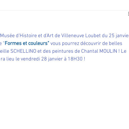
E
SPORT
TRAVAUX
JEUNESSE
SOLIDARITÉ
 Musée d'Histoire et d'Art de Villeneuve Loubet du 25 janvie
CE
TOURISME
ARCHIVES ET PATRIMOINE
e 
"
Formes et couleurs"
 vous pourrez découvrir de belles 
reille SCHELLINO et des peintures de Chantal MOULIN ! Le 
ra lieu le vendredi 28 janvier à 18H30 !
TRANSPORT
SENIORS
Activité culture & musique
NDICAP
CENTRE DE LOISIRS
PREVENTION DE LA DELINQU
Science