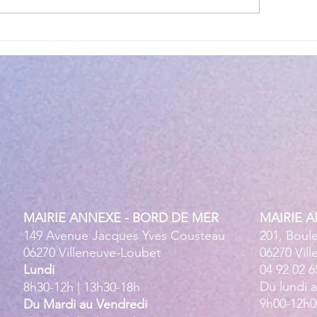
lité des eaux de baignade :
Cet été, la musique 
 résultats conformes sur
Villeneuve Loubet !
ensemble des plages
MAIRIE ANNEXE - BORD DE MER
MAIRIE 
149 Avenue Jacques Yves Cousteau
201, Boul
06270 Villeneuve-Loubet
06270 Vil
Lundi
04 92 02 6
Du lundi 
8h30-12h | 13h30-18h
9h00-12h0
Du Mardi au Vendredi