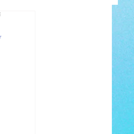
INFO
r 
ANCE