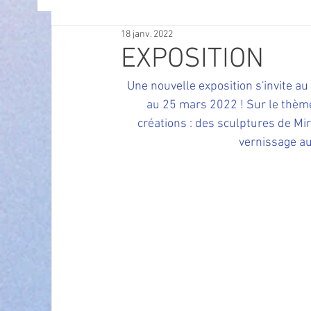
18 janv. 2022
OFFRES D'EMPLOI
POLITIQUE
SPECTACL
EXPOSITION
Une nouvelle exposition s'invite au
ECONOMIE
ECO MOBILITE
PETITE ENFAN
au 25 mars 2022 ! Sur le thèm
créations : des sculptures de Mi
vernissage au
Instruction Publique & Familles
PRESSE
FETES & MANIFESTATIONS
SECURITE
HA
ECAM
POLE CULTUREL AUGUSTE ESCOFFIER