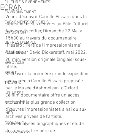
CULTURE & EVENEMENTS
ECRAN
ENVIRONNEMENT
Venez découvrir Camille Pissaro dans la 
ÉVÉNEMENTS OFFICIELS
diffusion de ses oeuvres au Pôle Culturel 
Auguste Escoffier, Dimanche 22 Mai à 
EXPOSITION
15h30 au travers du documentaire 
OFFRES D'EMPLOI
"Pissaro : Père de l’impressionnisme" 
Réalisé par David Bickerstaff, mai 2022, 
POLITIQUE
90 min, version originale (anglais) sous-
SPECTACLE
titrée. 
SPORT
Découvrez la première grande exposition 
consacrée à Camille Pissaro proposée 
TRAVAUX
par le Musée d’Ashmolean  d’Oxford.
JEUNESSE
Ce film documentaire offre un accès 
exclusif à la plus grande collection 
SOLIDARITÉ
d’œuvres impressionnistes ainsi qu’aux 
INFO
archives privées de l’artiste.
ECONOMIE
Entre analyses biographiques et étude 
des œuvres, le « père de 