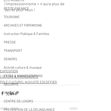
ECO MOBILITE
l’impressionnisme » n’aura plus de 
PETITE ENFANCE
secret pour vous !
TOURISME
ARCHIVES ET PATRIMOINE
Instruction Publique & Familles
PRESSE
TRANSPORT
SENIORS
Activité culture & musique
EXPOSITION
FETES & MANIFESTATIONS
CULTURE & EVENEMENTS
POLE CULTUREL AUGUSTE ESCOFFIER
SECURITE
HANDICAP
CENTRE DE LOISIRS
PREVENTION DE LA DELINQUANCE