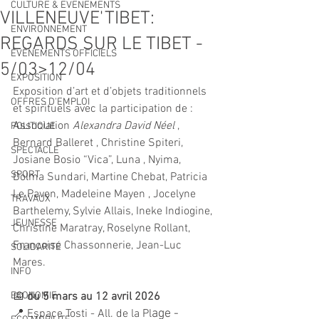
CULTURE & EVENEMENTS
VILLENEUVE'TIBET:
ENVIRONNEMENT
REGARDS SUR LE TIBET -
ÉVÉNEMENTS OFFICIELS
5/03>12/04
EXPOSITION
Exposition d’art et d’objets traditionnels 
OFFRES D'EMPLOI
et spirituels avec la participation de :
Association 
Alexandra David Néel 
, 
POLITIQUE
Bernard Balleret , Christine Spiteri, 
SPECTACLE
Josiane Bosio “Vica”, Luna , Nyima, 
SPORT
Dolma Sundari, Martine Chebat, Patricia 
Le Paven, Madeleine Mayen , Jocelyne 
TRAVAUX
Barthelemy, Sylvie Allais, Ineke Indiogine, 
JEUNESSE
Christine Maratray, Roselyne Rollant, 
Françoise Chassonnerie, Jean-Luc 
SOLIDARITÉ
Mares.
INFO
ECONOMIE
📅 
du 5 mars au 12 avril 2026
age - 
📍 Espace Tosti - 
All. de la Pl