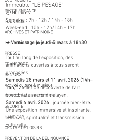
ECO MOBILITE
Immeuble  “LE PESAGE”
PETITE ENFANCE
🕘 Horaires
Semaine : 9h - 12h / 14h - 18h
TOURISME
Week-end : 10h - 12h/14h - 17h
ARCHIVES ET PATRIMOINE
➡
 Vernissage le jeudi 5 mars à 18h30
Instruction Publique & Familles
PRESSE
Tout au long de l’exposition, des 
TRANSPORT
animations ouvertes à tous seront 
proposées :
SENIORS
Samedis 28 mars et 11 avril 2026 (14h–
Activité culture & musique
16h)
 : atelier de découverte de l’art 
bouddhiste sacré himalayen.
FETES & MANIFESTATIONS
Samedi 4 avril 2026
 : journée bien-être.
SECURITE
Une exposition immersive et inspirante, 
HANDICAP
entre art, spiritualité et transmission 
culturelle.
CENTRE DE LOISIRS
PREVENTION DE LA DELINQUANCE