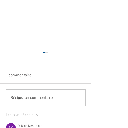
1 commentaire
Navettes estivales Envibus
LAEP : fermeture
Rédigez un commentaire...
gratuites
période estivale !
Les plus récents
Viktor Nesteroid