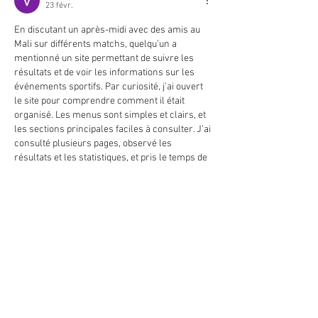
23 févr.
En discutant un après-midi avec des amis au 
Mali sur différents matchs, quelqu’un a 
mentionné un site permettant de suivre les 
résultats et de voir les informations sur les 
événements sportifs. Par curiosité, j’ai ouvert 
le site pour comprendre comment il était 
organisé. Les menus sont simples et clairs, et 
les sections principales faciles à consulter. J’ai 
consulté plusieurs pages, observé les 
résultats et les statistiques, et pris le temps de 
comparer avec d’autres informations. Tout 
semblait fonctionner correctement. Pendant…
Afficher plus
Modifié
J'aime
MAIRIE PRINCIPALE