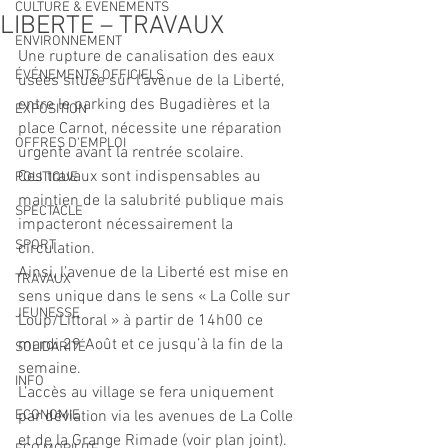
CULTURE & EVENEMENTS
LIBERTE – TRAVAUX
ENVIRONNEMENT
Une rupture de canalisation des eaux 
ÉVÉNEMENTS OFFICIELS
usées située sur l’avenue de la Liberté, 
entre le parking des Bugadières et la 
EXPOSITION
place Carnot, nécessite une réparation 
OFFRES D'EMPLOI
urgente avant la rentrée scolaire.
Ces travaux sont indispensables au 
POLITIQUE
maintien de la salubrité publique mais 
SPECTACLE
impacteront nécessairement la 
SPORT
circulation.
Ainsi, l’avenue de la Liberté est mise en 
TRAVAUX
sens unique dans le sens « La Colle sur 
JEUNESSE
Loup/Littoral » à partir de 14h00 ce 
mardi 29 Août et ce jusqu’à la fin de la 
SOLIDARITÉ
semaine.
INFO
L’accès au village se fera uniquement 
ECONOMIE
par déviation via les avenues de La Colle 
et de la Grange Rimade (voir plan joint).