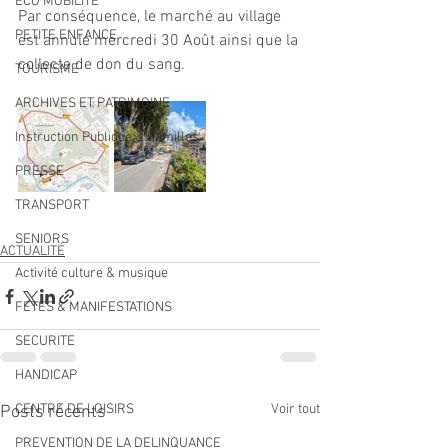
ECO MOBILITE
Par conséquence, le marché au village 
PETITE ENFANCE
est annulé mercredi 30 Août ainsi que la 
collecte de don du sang.
TOURISME
ARCHIVES ET PATRIMOINE
Instruction Publique & Familles
PRESSE
TRANSPORT
SENIORS
ACTUALITÉ
Activité culture & musique
FETES & MANIFESTATIONS
SECURITE
HANDICAP
CENTRE DE LOISIRS
Voir tout
Posts récents
PREVENTION DE LA DELINQUANCE