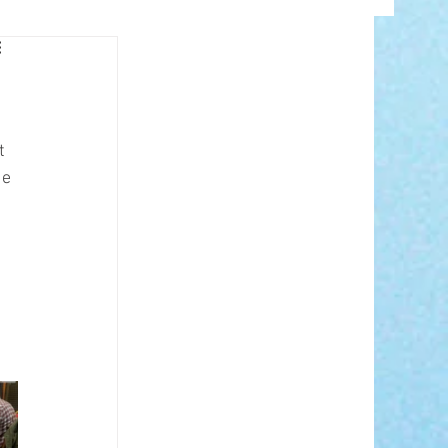
INFO
t 
de 
ANCE