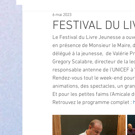
6 mai 2023
OFFRES D'EMPLOI
POLITIQUE
SPECTACL
FESTIVAL DU L
Le Festival du Livre Jeunesse a ouv
ECONOMIE
ECO MOBILITE
PETITE ENFAN
en présence de Monsieur le Maire, d
délégué à la jeunesse,  de Valérie Pr
Gregory Scalabre, directeur de la l
Instruction Publique & Familles
PRESSE
responsable antenne de l'UNICEF à V
Rendez-vous tout le week-end pour
animations, des spectacles, un grand
FETES & MANIFESTATIONS
SECURITE
HA
Et pour les petites faims l'Amicale
Retrouvez le programme complet : 
ECAM
POLE CULTUREL AUGUSTE ESCOFFIER