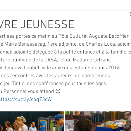
E
SPORT
TRAVAUX
JEUNESSE
SOLIDARITÉ
IVRE JEUNESSE
ert ses portes ce matin au Pôle Culturel Auguste Escoffier 
CE
TOURISME
ARCHIVES ET PATRIMOINE
e Marie Benassayag, 1ere adjointe, de Charles Luca, adjoin
emoli adjointe déléguée à la petite enfance et à la famille, 
ecture publique de la CASA,  et de Madame Lefranc 
TRANSPORT
SENIORS
Activité culture & musique
illeneuve Loubet, ville amie des enfants depuis 2016. 
 des rencontres avec les auteurs, de nombreuses 
 jeu Tintin, des conférences pour tous les âges...
NDICAP
CENTRE DE LOISIRS
PREVENTION DE LA DELINQU
 du Personnel vous attend 😊
https://cutt.ly/c6q73cW
Science