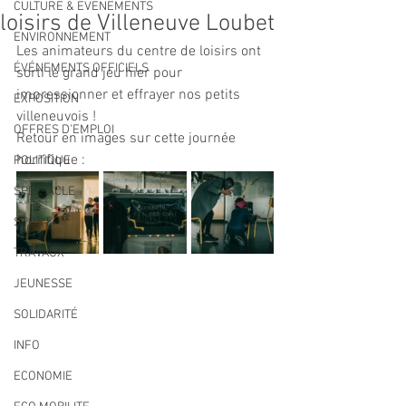
CULTURE & EVENEMENTS
loisirs de Villeneuve Loubet
ENVIRONNEMENT
Les animateurs du centre de loisirs ont 
ÉVÉNEMENTS OFFICIELS
sorti le grand jeu hier pour 
impressionner et effrayer nos petits 
EXPOSITION
villeneuvois !
OFFRES D'EMPLOI
Retour en images sur cette journée 
horrifique :
POLITIQUE
SPECTACLE
SPORT
TRAVAUX
JEUNESSE
SOLIDARITÉ
INFO
ECONOMIE