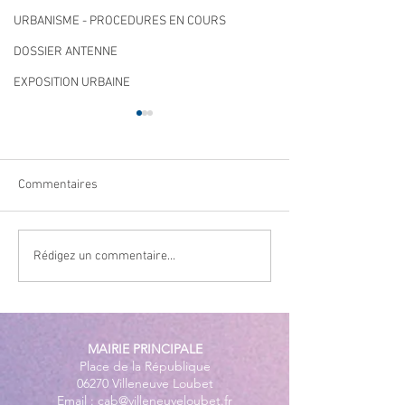
URBANISME - PROCEDURES EN COURS
DOSSIER ANTENNE
EXPOSITION URBAINE
Commentaires
Qualité des eaux de
Cet été, la musiqu
Rédigez un commentaire...
baignade : des résultats
à Villeneuve Loub
conformes sur l’ensemble
des plages
MAIRIE PRINCIPALE
Place de la République
06270 Villeneuve Loubet
Email :
cab@villeneuveloubet.fr