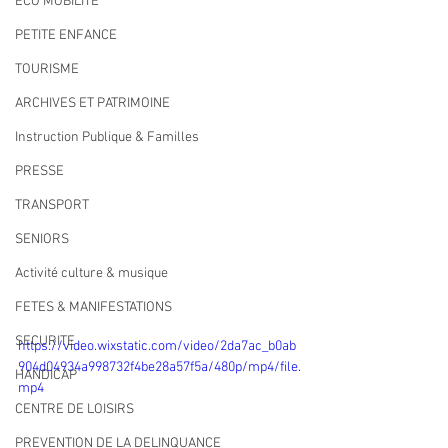
ECO MOBILITE
PETITE ENFANCE
TOURISME
ARCHIVES ET PATRIMOINE
Instruction Publique & Familles
PRESSE
TRANSPORT
SENIORS
Activité culture & musique
FETES & MANIFESTATIONS
SECURITE
https://video.wixstatic.com/video/2da7ac_b0ab
904d04934a998732f4be28a57f5a/480p/mp4/file.
HANDICAP
mp4
CENTRE DE LOISIRS
PREVENTION DE LA DELINQUANCE