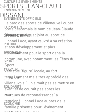
CULTURE & EVENEMENTS
SPORTS JEAN-CLAUDE
ENVIRONNEMENT
DISSANE
ÉVÉNEMENTS OFFICIELS
Le parc des sports de Villeneuve Loubet 
EXPOSITION
porte désormais le nom de Jean-Claude 
Dissane, ancien adjoint au sport de 
OFFRES D'EMPLOI
Lionnel Luca, ayant œuvré à sa création 
POLITIQUE
et son développement et plus 
SPECTACLE
généralement pour le sport dans la 
commune, avec notamment les Fêtes du 
SPORT
Sport.
TRAVAUX
Véritable "figure" locale, au fort 
tempérament mais très apprécié des 
JEUNESSE
villeneuvois, "il n'aimait pas se mettre en 
SOLIDARITÉ
avant et ne courait pas après les 
marques de reconnaissance" a 
INFO
témoigné Lionnel Luca auprès de la 
ECONOMIE
famille présente pour l'événement. 