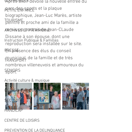
ECO MOBILITE
Après avoir dévoilé la nouvelle entrée du 
parc des sports et la plaque 
PETITE ENFANCE
biographique, Jean-Luc Marès, artiste 
TOURISME
peintre et proche ami de la famille a 
remis un portrait de Jean-CLaude 
ARCHIVES ET PATRIMOINE
Dissane à son épouse, dont une 
Instruction Publique & Familles
reproduction sera installée sur le site.
PRESSE
En présence des élus du conseil 
municipal, de la famille et de très 
TRANSPORT
nombreux villeneuvois et amoureux du 
SENIORS
sport.
Activité culture & musique
FETES & MANIFESTATIONS
SECURITE
HANDICAP
CENTRE DE LOISIRS
PREVENTION DE LA DELINQUANCE