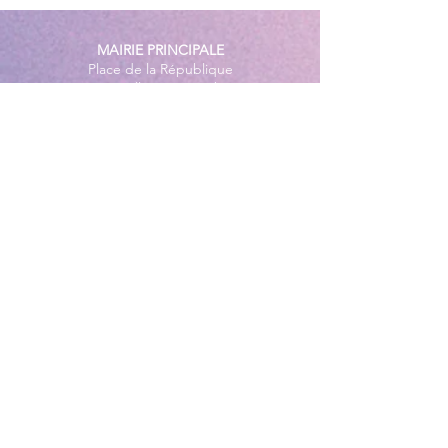
MAIRIE PRINCIPALE
Place de la République
06270 Villeneuve Loubet
Email :
cab@villeneuveloubet.fr
Tél
:
04 92 02 60 00
ACCUEIL
Lundi 8h-12h | 13h30-17h
Mardi 8h-17h
Mercredi 8h-12h | 14h -17h
Jeudi 8h-12h | 13h30-18h
Vendredi 8h-16h
Samedi 9h30-12h30
MAIRIE ANNEXE - BORD DE MER
149 Avenue Jacques Yves Cousteau
06270 Villeneuve-Loubet
Lundi
8h30-12h | 13h30-18h
Du Mardi au Vendredi
8h30-12h | 13h30-17h