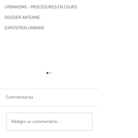
URBANISME - PROCEDURES EN COURS
DOSSIER ANTENNE
EXPOSITION URBAINE
Commentaires
Navettes estivales Envibus
LAEP : fermeture
Rédigez un commentaire...
gratuites
période estivale !