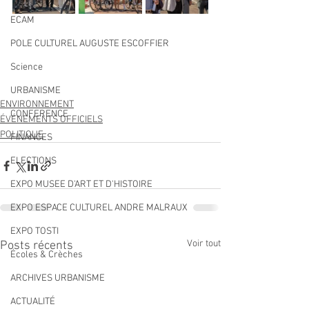
ECAM
POLE CULTUREL AUGUSTE ESCOFFIER
Science
URBANISME
ENVIRONNEMENT
CONFERENCE
ÉVÉNEMENTS OFFICIELS
POLITIQUE
FINANCES
ELECTIONS
EXPO MUSEE D'ART ET D'HISTOIRE
EXPO ESPACE CULTUREL ANDRE MALRAUX
EXPO TOSTI
Voir tout
Posts récents
Écoles & Crèches
ARCHIVES URBANISME
ACTUALITÉ