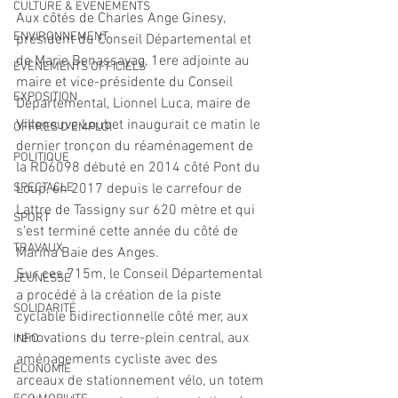
CULTURE & EVENEMENTS
Aux côtés de Charles Ange Ginesy, 
ENVIRONNEMENT
président du Conseil Départemental et 
de Marie Benassayag, 1ere adjointe au 
ÉVÉNEMENTS OFFICIELS
maire et vice-présidente du Conseil 
EXPOSITION
Départemental, Lionnel Luca, maire de 
Villeneuve Loubet inaugurait ce matin le 
OFFRES D'EMPLOI
dernier tronçon du réaménagement de 
POLITIQUE
la RD6098 débuté en 2014 côté Pont du 
SPECTACLE
Loup, en 2017 depuis le carrefour de 
Lattre de Tassigny sur 620 mètre et qui 
SPORT
s’est terminé cette année du côté de 
TRAVAUX
Marina Baie des Anges.
Sur ces 715m, le Conseil Départemental 
JEUNESSE
a procédé à la création de la piste 
SOLIDARITÉ
cyclable bidirectionnelle côté mer, aux 
rénovations du terre-plein central, aux 
INFO
aménagements cycliste avec des 
ECONOMIE
arceaux de stationnement vélo, un totem 