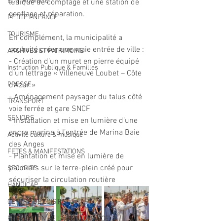
ECO MOBILITE
ludique de comptage et une station de 
gonflage et réparation.
PETITE ENFANCE
TOURISME
En complément, la municipalité a 
souhaité créer une vraie entrée de ville :
ARCHIVES ET PATRIMOINE
- Création d’un muret en pierre équipé 
Instruction Publique & Familles
d’un lettrage « Villeneuve Loubet – Côte 
PRESSE
d’Azur »
- Aménagement paysager du talus côté 
TRANSPORT
voie ferrée et gare SNCF
SENIORS
- Installation et mise en lumière d’une 
ancre marine à l’entrée de Marina Baie 
Activité culture & musique
des Anges
FETES & MANIFESTATIONS
- Plantation et mise en lumière de 
palmiers sur le terre-plein créé pour 
SECURITE
sécuriser la circulation routière 
HANDICAP
CENTRE DE LOISIRS
PREVENTION DE LA DELINQUANCE