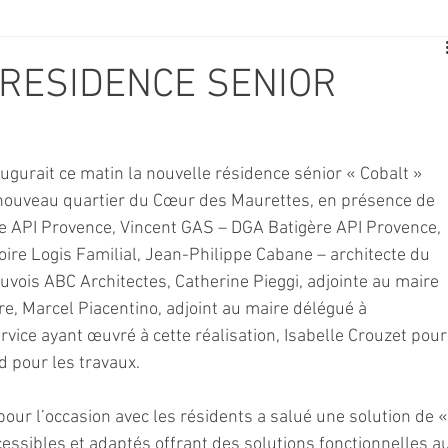
E
SPORT
TRAVAUX
JEUNESSE
SOLIDARITÉ
RESIDENCE SENIOR
CE
TOURISME
ARCHIVES ET PATRIMOINE
ugurait ce matin la nouvelle résidence sénior « Cobalt » 
 nouveau quartier du Cœur des Maurettes, en présence de 
TRANSPORT
SENIORS
Activité culture & musique
ère API Provence, Vincent GAS – DGA Batigère API Provence, 
oire Logis Familial, Jean-Philippe Cabane – architecte du 
vois ABC Architectes, Catherine Pieggi, adjointe au maire 
NDICAP
CENTRE DE LOISIRS
PREVENTION DE LA DELINQU
ire, Marcel Piacentino, adjoint au maire délégué à 
vice ayant œuvré à cette réalisation, Isabelle Crouzet pour
 pour les travaux.
Science
our l’occasion avec les résidents a salué une solution de «
ssibles et adaptés offrant des solutions fonctionnelles au