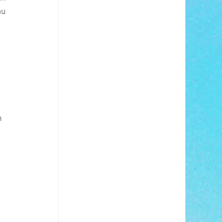
au 
n 
 