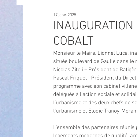
17 janv. 2025
OFFRES D'EMPLOI
POLITIQUE
SPECTACL
INAUGURATION 
COBALT
ECONOMIE
ECO MOBILITE
PETITE ENFAN
Monsieur le Maire, Lionnel Luca, ina
située boulevard de Gaulle dans le
Instruction Publique & Familles
PRESSE
Nicolas Zitoli – Président de Batig
Pascal Friquet –Président du Direct
programme avec son cabinet villeneu
FETES & MANIFESTATIONS
SECURITE
HA
déléguée à l’action sociale et solida
l’urbanisme et des deux chefs de ser
l’urbanisme et Elodie Tranoy-Morand
ECAM
POLE CULTUREL AUGUSTE ESCOFFIER
L’ensemble des partenaires réunis p
logements modernes de qualité, acce