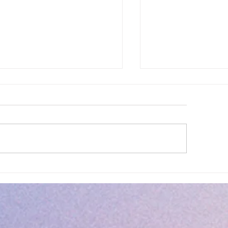
 été, la musique s’invite à
Navettes estivales
gratuites
leneuve Loubet ! ☀️🎤